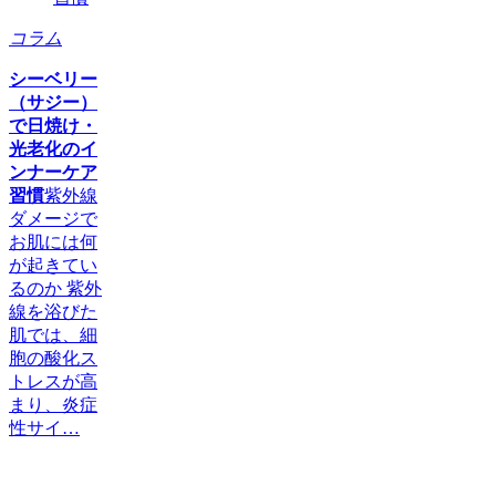
コラム
シーベリー
（サジー）
で日焼け・
光老化のイ
ンナーケア
習慣
紫外線
ダメージで
お肌には何
が起きてい
るのか 紫外
線を浴びた
肌では、細
胞の酸化ス
トレスが高
まり、炎症
性サイ…