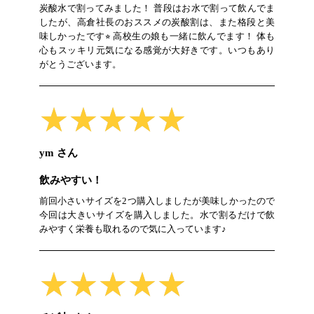
炭酸水で割ってみました！ 普段はお水で割って飲んでま
したが、高倉社長のおススメの炭酸割は、また格段と美
味しかったです⭐︎ 高校生の娘も一緒に飲んでます！ 体も
心もスッキリ元気になる感覚が大好きです。いつもあり
がとうございます。
★★★★★
★★★★★
ym さん
飲みやすい！
前回小さいサイズを2つ購入しましたが美味しかったので
今回は大きいサイズを購入しました。水で割るだけで飲
みやすく栄養も取れるので気に入っています♪
★★★★★
★★★★★