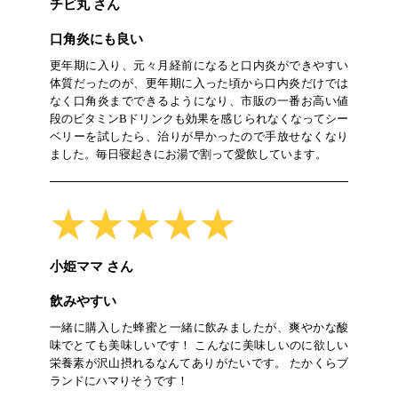
チビ丸 さん
口角炎にも良い
更年期に入り、元々月経前になると口内炎ができやすい
体質だったのが、更年期に入った頃から口内炎だけでは
なく口角炎までできるようになり、市販の一番お高い値
段のビタミンBドリンクも効果を感じられなくなってシー
ベリーを試したら、治りが早かったので手放せなくなり
ました。毎日寝起きにお湯で割って愛飲しています。
★★★★★
★★★★★
小姫ママ さん
飲みやすい
一緒に購入した蜂蜜と一緒に飲みましたが、爽やかな酸
味でとても美味しいです！ こんなに美味しいのに欲しい
栄養素が沢山摂れるなんてありがたいです。 たかくらブ
ランドにハマりそうです！