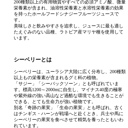
200種類以上の有用物質やすべての必須アミノ酸、微量
栄養素が含まれ、油溶性栄養素と水溶性栄養素の効果
を持ったホールフードシナジーフルーツジュースで
す。
美味しさと飲みやすさを追求し、ジュースに最も適し
たえぐみのない品種、ラトビア産マリヤ種を使用して
います。
シーベリーとは
シーベリーは、ユーラシア大陸に広く分布し、200種類
以上もの栄養素が含まれるグミ科の植物。
「サジー」「シーバックソーン」とも呼ばれていま
す。標高1200～2000mに自生し、マイナス40度の極寒
や紫外線の強い高山など過酷な環境でも生きることが
できる、とても生命力が強い植物です。
別名「奇跡の果実」「生命の果実」とも呼ばれ、古く
はチンギス・ハーンが戦場へと赴くとき、兵士や馬に
シーベリーの果実を食べさせて精気を養ったともいわ
れています。