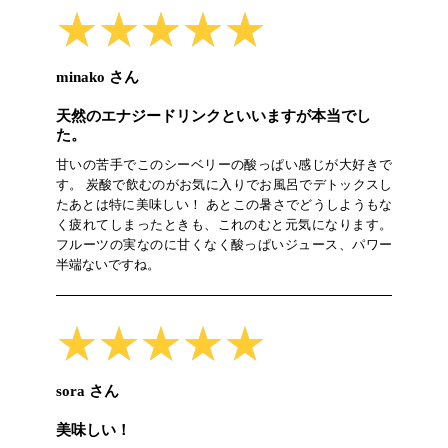
★★★★★
★★★★★
minako さん
天然のエナジードリンクといいますが本当でし
た。
甘いの苦手でこのシーベリーの酸っぱい感じが大好きで
す。 炭酸で飲むのがお気に入りでお風呂でデトックスし
たあとは特に美味しい！ あとこの暑さでどうしようもな
く疲れてしまったときも、これのむと元気になります。
フルーツの実なのに甘くなく酸っぱいジュース、パワー
半端ないですね。
★★★★★
★★★★★
sora さん
美味しい！