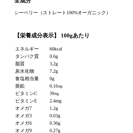
全成分
シーベリー（ストレート100%オーガニック）
【栄養成分表示】 100gあたり
エネルギー
60kcal
タンパク質
0.6g
脂質
3.2g
炭水化物
7.2g
食塩相当量
0g
亜鉛
0.16㎎
ビタミンC
39㎎
ビタミンE
2.4mg
オメガ7
1.2g
オメガ3
0.03g
オメガ6
0.36g
オメガ9
0.27g