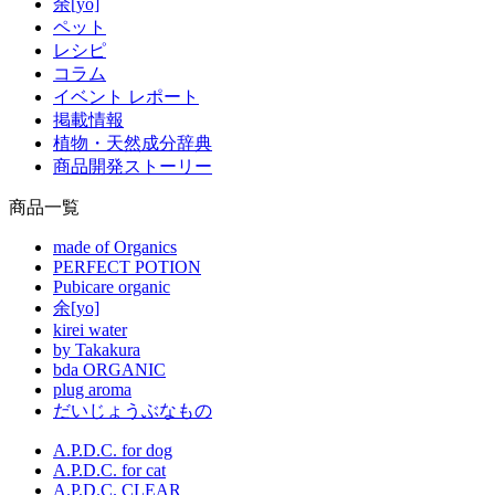
余[yo]
ペット
レシピ
コラム
イベント レポート
掲載情報
植物・天然成分辞典
商品開発ストーリー
商品一覧
made of Organics
PERFECT POTION
Pubicare organic
余[yo]
kirei water
by Takakura
bda ORGANIC
plug aroma
だいじょうぶなもの
A.P.D.C. for dog
A.P.D.C. for cat
A.P.D.C. CLEAR