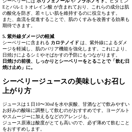
シーベリーには
ポリフェノール
や
フラボノイド、
ビタミン
Eとパルミトオレイン酸 が含まれており、これらの成分は肌
の酸化を防ぎ、若々しい肌を維持するのに役立ちます。
また、血流を促進することで、肌のくすみを改善する効果も
期待できます。
5. 紫外線ダメージの軽減
シーベリーに含まれる
カロテノイド
は、紫外線によるダメ
ージを軽減し、肌のバリア機能を強化します。これにより、
日焼けによるシミやそばかすの予防にもつながります。
日焼けの前後、しっかりとシーベリーをとることで「飲む日
焼け止め」に。
シーベリージュースの美味しいお召し
上がり方
ジュースは１日10〜30㎖を水や炭酸、甘酒などで飲みやすい
お好みの酸味に調整して飲むのがおすすめです。ヨーグルト
やスムージーに加えるなどのアレンジも。
ジュース原液は酸度がとても高いので、必ず薄めて飲むこと
をおすすめします。