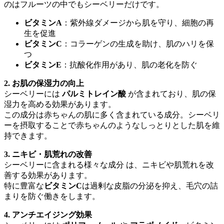
のはフルーツの中でもシーベリーだけです。
ビタミンA
：紫外線ダメージから肌を守り、細胞の再
生を促進
ビタミンC
：コラーゲンの生成を助け、肌のハリを保
つ
ビタミンE
：抗酸化作用があり、肌の老化を防ぐ
2. お肌の保湿力の向上
シーベリーには
パルミトレイン酸
が含まれており、肌の保
湿力を高める効果があります。
この成分は赤ちゃんの肌に多く含まれている成分。シーベリ
ーを摂取することで赤ちゃんのようなしっとりとした肌を維
持できます。
3. ニキビ・肌荒れの改善
シーベリーに含まれる様々な成分 は、ニキビや肌荒れを改
善する効果があります。
特に豊富な
ビタミンC
は過剰な皮脂の分泌を抑え、毛穴の詰
まりを防ぐ働きをします。
4. アンチエイジング効果