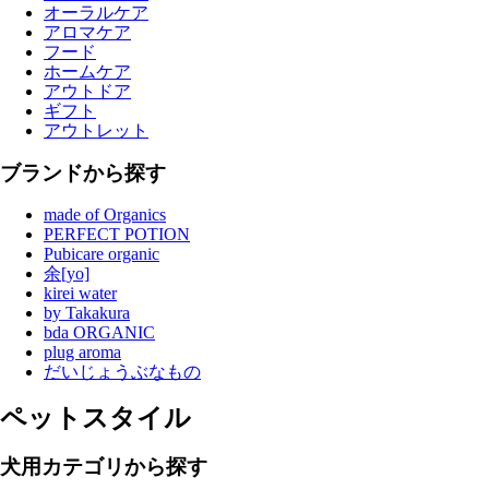
オーラルケア
アロマケア
フード
ホームケア
アウトドア
ギフト
アウトレット
ブランドから探す
made of Organics
PERFECT POTION
Pubicare organic
余[yo]
kirei water
by Takakura
bda ORGANIC
plug aroma
だいじょうぶなもの
ペットスタイル
犬用カテゴリから探す