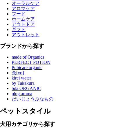
オーラルケア
アロマケア
フード
ホームケア
アウトドア
ギフト
アウトレット
ブランドから探す
made of Organics
PERFECT POTION
Pubicare organic
余[yo]
kirei water
by Takakura
bda ORGANIC
plug aroma
だいじょうぶなもの
ペットスタイル
犬用カテゴリから探す