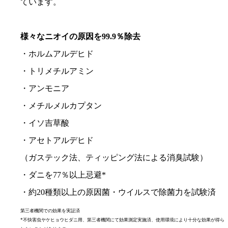
ています。
様々なニオイの原因を99.9％除去
・ホルムアルデヒド
・トリメチルアミン
・アンモニア
・メチルメルカプタン
・イソ吉草酸
・アセトアルデヒド
（ガステック法、ティッピング法による消臭試験）
・ダニを77％以上忌避*
・約20種類以上の原因菌・ウイルスで除菌力を試験済
第三者機関での効果を実証済
*不快害虫ヤケヒョウヒダニ用、第三者機関にて効果測定実施済、使用環境により十分な効果が得ら