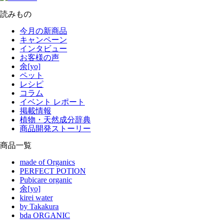
読みもの
今月の新商品
キャンペーン
インタビュー
お客様の声
余[yo]
ペット
レシピ
コラム
イベント レポート
掲載情報
植物・天然成分辞典
商品開発ストーリー
商品一覧
made of Organics
PERFECT POTION
Pubicare organic
余[yo]
kirei water
by Takakura
bda ORGANIC