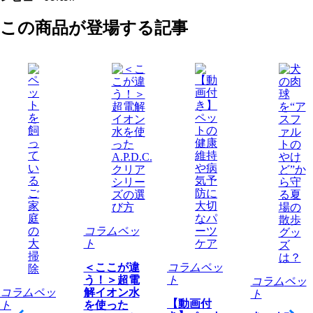
この商品が登場する記事
コラム
ペッ
ト
＜ここが違
コラム
ペッ
う！＞超電
ト
コラム
ペッ
コラム
ペッ
解イオン水
ト
【動画付
ト
を使った