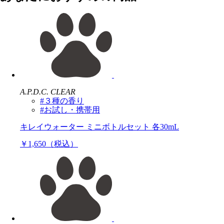
A.P.D.C. CLEAR
#３種の香り
#お試し・携帯用
キレイウォーター ミニボトルセット 各30mL
￥1,650（税込）