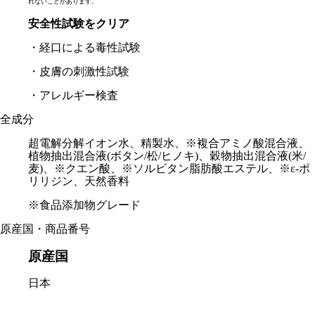
れないことがあります。
安全性試験をクリア
・経口による毒性試験
・皮膚の刺激性試験
・アレルギー検査
全成分
超電解分解イオン水、精製水、※複合アミノ酸混合液、
植物抽出混合液(ボタン/松/ヒノキ)、穀物抽出混合液(米/
麦)、※クエン酸、※ソルビタン脂肪酸エステル、※ε-ポ
リリジン、天然香料
※食品添加物グレード
原産国・商品番号
原産国
日本