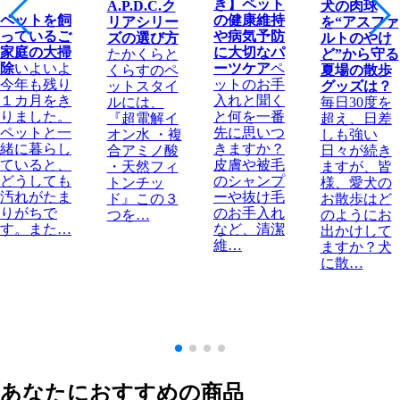
き】ペット
A.P.D.C.ク
犬の肉球
ペットを飼
の健康維持
リアシリー
を“アスファ
っているご
や病気予防
ズの選び方
ルトのやけ
家庭の大掃
に大切なパ
たかくらと
ど”から守る
除
いよいよ
ーツケア
ペ
くらすのペ
夏場の散歩
今年も残り
ットのお手
ットスタイ
グッズは？
１カ月をき
入れと聞く
ルには、
毎日30度を
りました。
と何を一番
『超電解イ
超え、日差
ペットと一
先に思いつ
オン水 ・複
しも強い
緒に暮らし
きますか？
合アミノ酸
日々が続き
ていると、
皮膚や被毛
・天然フィ
ますが、皆
どうしても
のシャンプ
トンチッ
様、愛犬の
汚れがたま
ーや抜け毛
ド』この３
お散歩はど
りがちで
のお手入れ
つを…
のようにお
す。また…
など、清潔
出かけして
維…
ますか？犬
に散…
あなたにおすすめの商品