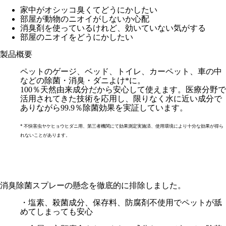
家中がオシッコ臭くてどうにかしたい
部屋が動物のニオイがしないか心配
消臭剤を使っているけれど、効いていない気がする
部屋のニオイをどうにかしたい
製品概要
ペットのゲージ、ベッド、トイレ、カーペット、車の中
などの除菌・消臭・ダニよけ*に。
100％天然由来成分だから安心して使えます。医療分野で
活用されてきた技術を応用し、限りなく水に近い成分で
ありながら99.9％除菌効果を実証しています。
* 不快害虫ヤケヒョウヒダニ用、第三者機関にて効果測定実施済、使用環境により十分な効果が得ら
れないことがあります。
消臭除菌スプレーの懸念を徹底的に排除しました。
・塩素、殺菌成分、保存料、防腐剤不使用でペットが舐
めてしまっても安心