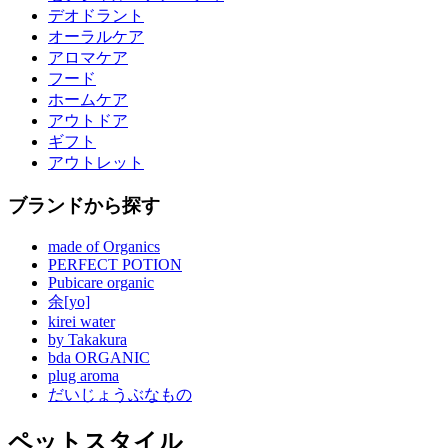
デオドラント
オーラルケア
アロマケア
フード
ホームケア
アウトドア
ギフト
アウトレット
ブランドから探す
made of Organics
PERFECT POTION
Pubicare organic
余[yo]
kirei water
by Takakura
bda ORGANIC
plug aroma
だいじょうぶなもの
ペットスタイル