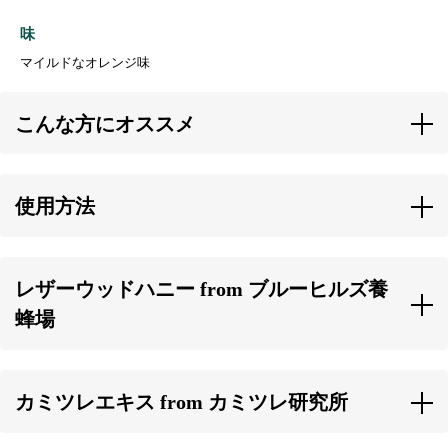
味
マイルドなオレンジ味
こんな方にオススメ
・小中高の受験生
・電車通勤のOLさん
使用方法
・働き盛りのビジネスマン
いつでも、どこでも。
・体調維持が必須のママたち
お口にシュッ！とスプレー。
・体が大切な妊婦さん
レザーウッドハニー from ブルーヒルズ養
ご使用前によく振ってからキャップを外し、お口にスプレーしてお召
・２歳以上のキッズ
し上がりください。
蜂場
・おじいちゃんおばあちゃん
１日2〜3回、１回あたり２～３プッシュを目安にご使用ください。
世界で最も正常な空気と水を誇る、オーストラリア・タスマニア島で
育まれたハチミツ。
カミツレエキス from カミツレ研究所
風味や栄養素を損なわない低温抽出にこだわっています。
国産の栽培農家が農薬不使用で栽培したカモミールの全草（花、葉、