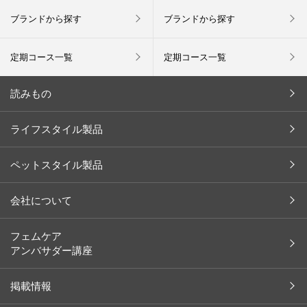
ブランドから探す
ブランドから探す
定期コース一覧
定期コース一覧
読みもの
今月の新商品
ライフスタイル製品
キャンペーン
ペットスタイル製品
インタビュー
お客様の声
会社について
余[yo]
会社概要
フェムケア
ペット
アンバサダー講座
社長メッセージ
レシピ
沿革
掲載情報
コラム
ブランド一覧