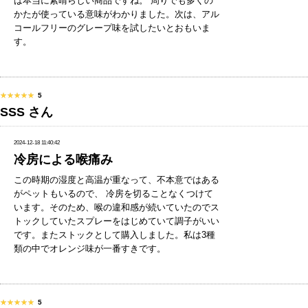
は本当に素晴らしい商品ですね。 周りでも多くの
かたが使っている意味がわかりました。次は、アル
コールフリーのグレープ味を試したいとおもいま
す。
★★★★★
★★★★★
5
SSS さん
2024-12-18 11:40:42
冷房による喉痛み
この時期の湿度と高温が重なって、不本意ではある
がペットもいるので、 冷房を切ることなくつけて
います。そのため、喉の違和感が続いていたのでス
トックしていたスプレーをはじめていて調子がいい
です。またストックとして購入しました。私は3種
類の中でオレンジ味が一番すきです。
★★★★★
★★★★★
5