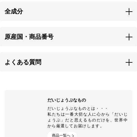
茎）を使用。
全成分
独自の非加熱製法で、手間と時間をかけて抽出されています。
有機アロエベラ(葉⾁部位使⽤）、ハチミツ（マヌカハニー、レザーウ
ッドハニー）、マヌカ葉 エキス、有機アイビーエキス、有機オレンジ
果⽪油、カミツレ花・葉・茎エキス、有機セイヨウノコギリソ ウエキ
原産国・商品番号
ス、有機マーシュマロウ根エキス、有機エキナセアエキス、有機オリ
ーブ葉エキス、⾷塩 ／ エタ ノール、酸化防⽌剤（プロポリス抽出
原産国
物、ビタミンC、クローブ抽出物）、増粘剤（キサンタンガム）、⽢
オーストラリア
味料（ステビア、カンゾウ）、⾹⾟料抽出物
よくある質問
赤ちゃんにも使えますか？
商品番号
そのほかの厳選された配合成分
本商品はハチミツが入っているので２歳からお使いいただけます。
OPF00041
・マヌカエキス
授乳中、妊娠中でも使えますか？
だいじょうぶなもの
本商品のアルコール使用量はごわずかになっておりますので授乳中、
だいじょうぶなものとは・・・
妊娠中の方でも問題なくご使用いただけます。
私たちは一番大切な人に心から「だいじ
ただ、妊娠中や授乳中は体調不良や香りで気分が悪くなる場合も考え
ょうぶ」だと思えるものだけを、世界中
られますので体調に合わせてご使用ください。
から厳選してお届けします。
商品一覧へ