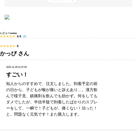
・プロポリス
・アイビーエキス
レビュー
review
★★★★★
★★★★★
4.6
(8)
★★★★★
★★★★★
5
かっぴ さん
2025-11-09 21:47:59
すごい！
知人からのすすめで、注文しました。到着予定の前
の日から、子どもが喉が痛いと訴えあり…。漢方飲
んで様子見、鎮痛剤を飲んでも効かず。何をしても
ダメでしたが、半信半疑で到着したばかりのスプレ
ーをして、一瞬で！子どもが、痛くない！治った！
と。問題なく元気です！また購入します。