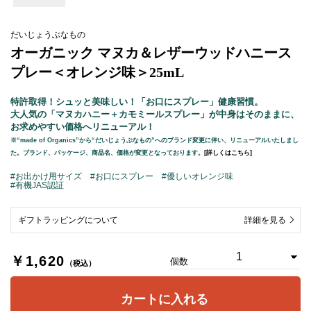
だいじょうぶなもの
オーガニック マヌカ＆レザーウッドハニース
プレー＜オレンジ味＞25mL
特許取得！シュッと美味しい！「お口にスプレー」健康習慣。
大人気の「マヌカハニー＋カモミールスプレー」が中身はそのままに、
お求めやすい価格へリニューアル！
※“made of Organics”から“だいじょうぶなもの”へのブランド変更に伴い、リニューアルいたしまし
た。ブランド、パッケージ、商品名、価格が変更となっております。
[詳しくはこちら]
#お出かけ用サイズ
#お口にスプレー
#優しいオレンジ味
#有機JAS認証
ギフトラッピングについて
詳細を見る
￥1,620
個数
（税込）
カートに入れる