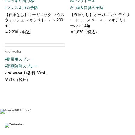
#スッキリ清涼感
#キシリトール
#ブレス＆虫歯予防
#虫歯＆口臭の予防
【在庫なし】オーガニック マウス
【在庫なし】オーガニック デイリ
ウォッシュ ＜キシリトール＞200
ー トゥースペースト ＜キシリト
ｍL
ール＞100g
￥2,200（税込）
￥1,870（税込）
kirei water
#携帯用スプレー
#消臭除菌スプレー
kirei water 無香料 30mL
￥715（税込）