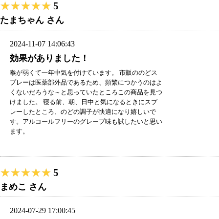
★★★★★
★★★★★
5
たまちゃん さん
2024-11-07 14:06:43
効果がありました！
喉が弱くて一年中気を付けています。 市販ののどス
プレーは医薬部外品であるため、頻繁につかうのはよ
くないだろうな～と思っていたところこの商品を見つ
けました。 寝る前、朝、日中と気になるときにスプ
レーしたところ、のどの調子が快適になり嬉しいで
す。アルコールフリーのグレープ味も試したいと思い
ます。
★★★★★
★★★★★
5
まめこ さん
2024-07-29 17:00:45