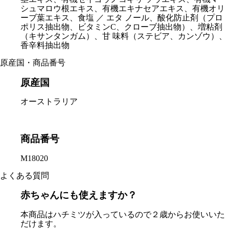
シュマロウ根エキス、有機エキナセアエキス、有機オリ
ーブ葉エキス、⾷塩 ／ エタ ノール、酸化防⽌剤（プロ
ポリス抽出物、ビタミンC、クローブ抽出物）、増粘剤
（キサンタンガム）、⽢ 味料（ステビア、カンゾウ）、
⾹⾟料抽出物
原産国・商品番号
原産国
オーストラリア
商品番号
M18020
よくある質問
赤ちゃんにも使えますか？
本商品はハチミツが入っているので２歳からお使いいた
だけます。