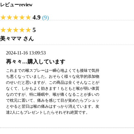
レビュー
review
★★★★★
★★★★★
4.9
(9)
★★★★★
★★★★★
5
美々ママ さん
2024-11-16 13:09:53
再々々…購入しています
これまでの喉スプレーは一瞬心地よくても後味で気持
ち悪くなっていました。おそらく様々な化学的添加物
のせいだと思いますが、この商品は全くそんなことが
なくて、しかもよく効きます！もともと喉が弱い体質
なのですが、特に睡眠中、喉が痛くなることが多いの
で枕元に置いて、痛みを感じて目が覚めたらプシュッ
とやると翌日は喉の痛みはすっかり消えています。友
達2人にもプレゼントしたらそれぞれ絶賛です。