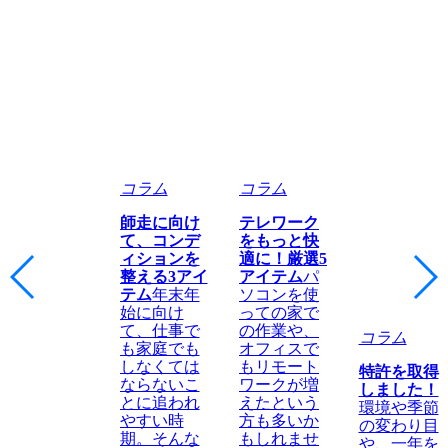
コラム
コラム
師走に向け
テレワーク
て、コンデ
をもっと快
ィションを
適に！厳選5
整える3アイ
アイテム
パ
テム
年末年
ソコンを使
始に向け
っての家で
て、仕事で
の作業や、
コラム
も家庭でも
オフィスで
しなくては
もリモート
特許を取得
ならないこ
ワークが増
しました！
とに追われ
えたという
環境や季節
やすい時
方も多いか
の変わり目
期。そんな
もしれませ
や、一年を