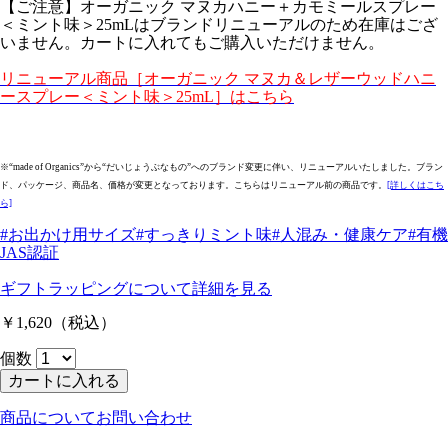
【ご注意】オーガニック マヌカハニー＋カモミールスプレー
＜ミント味＞25mLはブランドリニューアルのため在庫はござ
いません。カートに入れてもご購入いただけません。
リニューアル商品［オーガニック マヌカ＆レザーウッドハニ
ースプレー＜ミント味＞25mL］はこちら
※“made of Organics”から“だいじょうぶなもの”へのブランド変更に伴い、リニューアルいたしました。ブラン
ド、パッケージ、商品名、価格が変更となっております。こちらはリニューアル前の商品です。
[詳しくはこち
ら]
#お出かけ用サイズ
#すっきりミント味
#人混み・健康ケア
#有機
JAS認証
ギフトラッピングについて
詳細を見る
￥1,620
（税込）
個数
カートに入れる
商品についてお問い合わせ