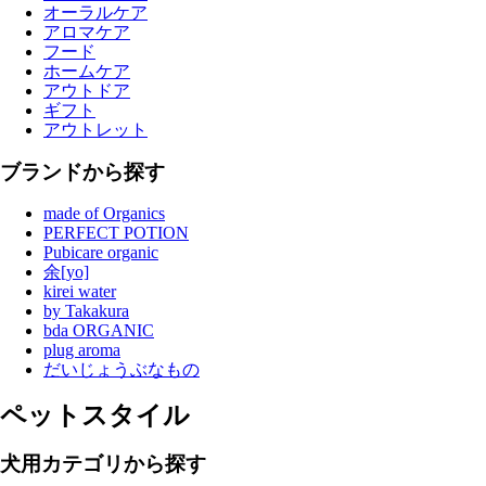
オーラルケア
アロマケア
フード
ホームケア
アウトドア
ギフト
アウトレット
ブランドから探す
made of Organics
PERFECT POTION
Pubicare organic
余[yo]
kirei water
by Takakura
bda ORGANIC
plug aroma
だいじょうぶなもの
ペットスタイル
犬用カテゴリから探す