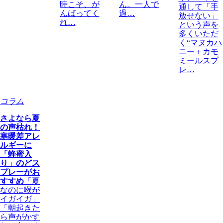
時こそ、が
ん。一人で
通して「手
んばってく
過…
放せない」
れ…
という声を
多くいただ
く“マヌカハ
ニー＋カモ
ミールスプ
レ…
コラム
さよなら夏
の声枯れ！
寒暖差アレ
ルギーに
「蜂蜜入
り」のどス
プレーがお
すすめ
「夏
なのに喉が
イガイガ」
「朝起きた
ら声がかす