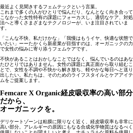
最近よく見聞きするフェムテックという言葉。
これまで多くの人がひとりで悩んだり、なんとなく向き合って
こなかった女性特有の課題にフォーカスし、適切なケア、対処
法へと導くさまざまなテクノロジーが、いま注目されていま
す。
「こんな不快、私だけかな」「我慢はもうイヤ、快適な状態で
いたい」ーーたかくら新産業が目指すのは、オーガニックの力
で女性の悩みに寄り添うフェムケアです。
不快があることはおかしなことではなく、悩んでいるのはあな
たひとりではありません。女性の課題に真正面から取り組むこ
とで、女性を不調や不快から解き放ち、軽やかな毎日へと送り
出したい。私たちは、そのためのライフスタイルとケアアイテ
ムをご提案します。
Femcare X Organic
経皮吸収率の高い部分
だから、
オーガニックを。
デリケートゾーンは粘膜に限りなく近く、経皮吸収率も非常に
高い部分。アレルギーの原因にもなる合成化学物質はなるべく
使用しないことが望ましいと考え、ナチュラルな原料を使用し