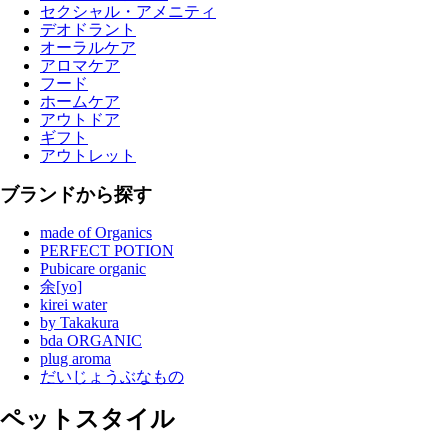
セクシャル・アメニティ
デオドラント
オーラルケア
アロマケア
フード
ホームケア
アウトドア
ギフト
アウトレット
ブランドから探す
made of Organics
PERFECT POTION
Pubicare organic
余[yo]
kirei water
by Takakura
bda ORGANIC
plug aroma
だいじょうぶなもの
ペットスタイル