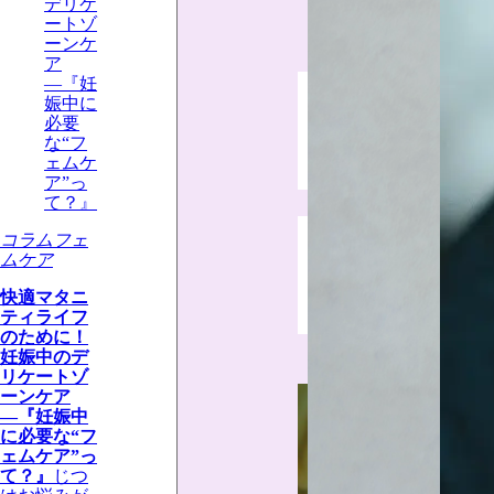
コラム
フェ
ムケア
快適マタニ
ティライフ
のために！
妊娠中のデ
リケートゾ
ーンケア
―『妊娠中
に必要な“フ
ェムケア”っ
て？』
じつ