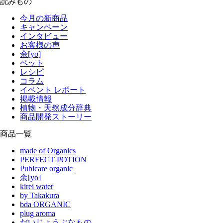
読みもの
今月の新商品
キャンペーン
インタビュー
お客様の声
余[yo]
ペット
レシピ
コラム
イベント レポート
掲載情報
植物・天然成分辞典
商品開発ストーリー
商品一覧
made of Organics
PERFECT POTION
Pubicare organic
余[yo]
kirei water
by Takakura
bda ORGANIC
plug aroma
だいじょうぶなもの