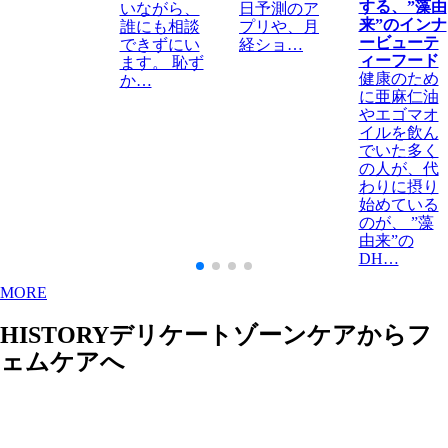
する、”藻由
いながら、
日予測のア
来”のインナ
誰にも相談
プリや、月
ービューテ
できずにい
経ショ…
ィーフード
ます。 恥ず
健康のため
か…
に亜麻仁油
やエゴマオ
イルを飲ん
でいた多く
の人が、代
わりに摂り
始めている
のが、 ”藻
由来”の
DH…
MORE
HISTORY
デリケートゾーンケアからフ
ェムケアへ