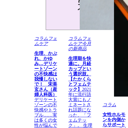
コラム
フェ
コラム
フェ
ムケア
ムケア
今月
の新商品
生理、かぶ
れ、かゆ
生理期を快
み…デリケ
適に。月経
ートゾーン
カップとい
の不快感は
う選択肢。
我慢しない
【たかくら
で！ 宋美
とフェムテ
玄さん（産
ック】
2021
婦人科医）
年に流行語
デリケート
大賞にもノ
ゾーンの不
ミネートさ
コラム
快感やトラ
れ話題にな
女性ホルモ
ブル……実
った、「フ
ンを内側か
は多くの女
ェムテッ
らサポート
性が悩んで
ク」。 生理