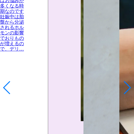
はお悩みが
多くなる時
期なのです
妊娠中は胎
盤から分泌
されるホル
モンの影響
でおりもの
が増えるの
で、デリ…