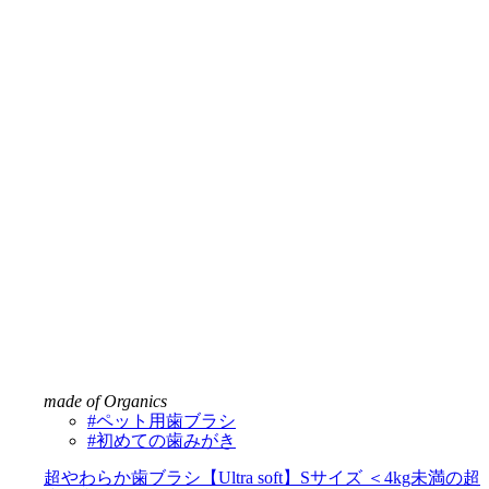
made of Organics
#ペット用歯ブラシ
#初めての歯みがき
超やわらか歯ブラシ【Ultra soft】Sサイズ ＜4kg未満の超