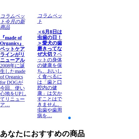
コラム
ペッ
コラム
ペッ
ト
ト
今月の新
商品
＜6月8日は
虫歯の日！
『made of
＞愛犬の歯
Organics』
磨きってな
ペットケア
ぜ大切？
ペ
ラインがリ
ットの身体
ニューアル
の健康を保
2008年に誕
ち、おいし
生したmade
く食べるに
of Organics
は「歯と口
for DOGが
腔内の健
今回、使い
康」は欠か
心地をUPし
すことはで
てリニュー
きません。
ア…
虫歯や歯周
病を…
あなたにおすすめの商品