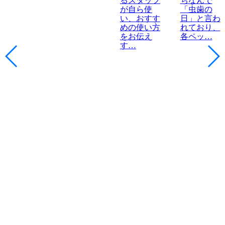
るスタッフ
ちなんで
が自ら使
「虫歯の
い、おすす
日」と言わ
めの使い方
れており、
をお伝え
各ペッ…
す…