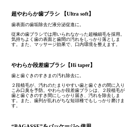
超やわらか歯ブラシ 【Ultra soft】
歯表面の歯垢除去だ液分泌促進に。
従来の歯ブラシでは用いられなかった超極細毛を採用。
気持ちよく歯の表面と歯間の汚れをしっかり落としま
す。また、マッサージ効果で、口内環境を整えます。
やわらか段差歯ブラシ【Hi taper】
歯と歯ぐきのすきまの汚れ除去に。
２段植毛が、汚れのたまりやすい歯と歯ぐきの間に入り
こみ口臭を予防。やわらか段差歯ブラシは、２段植毛が
歯と歯ぐきのすき間にしっかり届き、汚れを除去しま
す。また、歯列が乱れがちな短頭種でもしっかり磨けま
す。
“BAGASSE”をパッケージへ使用