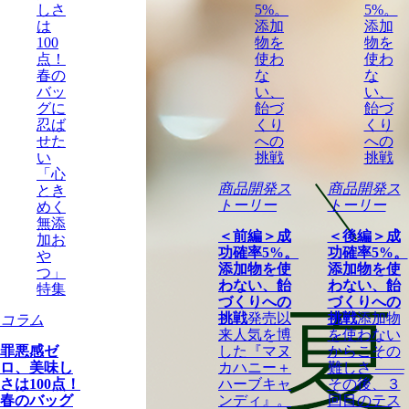
商品開発ス
商品開発ス
トーリー
トーリー
＜前編＞成
＜後編＞成
功確率5%。
功確率5%。
添加物を使
添加物を使
わない、飴
わない、飴
づくりへの
づくりへの
挑戦
発売以
挑戦
添加物
コラム
来人気を博
を使わない
罪悪感ゼ
した『マヌ
からこその
ロ、美味し
カハニー＋
難しさ ——
さは100点！
ハーブキャ
その後、３
春のバッグ
ンディ』。
回目のテス