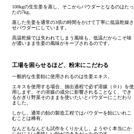
100kgの生生姜を蒸し、そこからパウダーとなるのはたっ
たの7kg。
蒸した生姜を通常の3倍の時間をかけて丁寧に低温乾燥さ
せパウダーにしています。
高温乾燥では失われてしまう風味も、低温だからこそ味
が濃いまま生姜の風味がキープされるのです。
工場を困らせるほど、粉末にこだわる
一般的な生姜飴に使用されるのは生姜エキス。
エキスを使用する場合、抽出過程で必ず溶媒（※1）を使
用します。その溶媒の成分に影響されることなく、でき
るかぎり野菜そのままを使いたいとパウダーにこだわり
ました。
しかし、通常の飴の製造工程ではパウダーを飴にいれこ
むことは稀有。
なんどもなんども試作をくりかえし、ようやく本当にか
らだによい美味しい飴ができあがったのです。