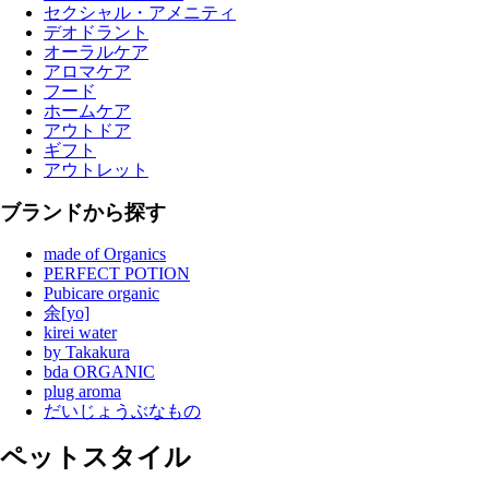
セクシャル・アメニティ
デオドラント
オーラルケア
アロマケア
フード
ホームケア
アウトドア
ギフト
アウトレット
ブランドから探す
made of Organics
PERFECT POTION
Pubicare organic
余[yo]
kirei water
by Takakura
bda ORGANIC
plug aroma
だいじょうぶなもの
ペットスタイル