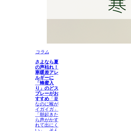
コラム
さよなら夏
の声枯れ！
寒暖差アレ
ルギーに
「蜂蜜入
り」のどス
プレーがお
すすめ
「夏
なのに喉が
イガイガ」
「朝起きた
ら声がかす
れて出にく
い」…そん