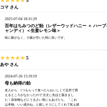
★★★★★
★★★★★
5
コマ さん
2025-07-04 18:31:29
百年はちみつのど飴（レザーウッドハニー ＋ ハーブ
ャンディ）＜生姜レモン味＞
味に癖がなく、小腹が空いた時に良いです。
★★★★★
★★★★★
5
あや さん
2024-07-26 15:19:19
母も納得の飴
友人から、1つもらって食べたらおいしくて近所で買
えるところがなかったので 注文し先ほど届きまし
た！添加物などにうるさい母にもあげたら、 「これ
は本物。いい成分ね」と嬉しそうにしてくれて私も嬉