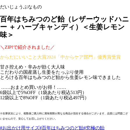
だいじょうぶなもの
百年はちみつのど飴（レザーウッドハニ
ー ＋ ハーブキャンディ）＜生姜レモン
味＞
＼ZIP!で紹介されました／
からだにいいこと大賞2024「中からケア部門」優秀賞受賞
甘さ控えめ・辛みが効く大人味
こだわりの国産蒸し生姜をたっぷり使用
とろける百年はちみつのど飴から生姜レモン味できました
……おまとめ買いがお得！……
6袋以上で5%OFF（1袋あたり税込513円）
12袋以上で8%OFF（1袋あたり税込497円）
※在庫状況により、複数個ご購入時に賞味期限が異なる商品が混在する場合がございます。品質には問題ござ
いませんので、安心してお召し上がりください。
#お出かけ用サイズ
#百年はちみつのど飴
#究極の飴