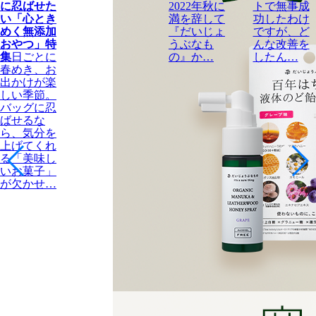
に忍ばせた
2022年秋に
トで無事成
い「心とき
満を辞して
功したわけ
めく無添加
『だいじょ
ですが、ど
おやつ」特
うぶなも
んな改善を
集
日ごとに
の』か…
したん…
春めき、お
出かけが楽
しい季節。
バッグに忍
ばせるな
ら、気分を
上げてくれ
る「美味し
いお菓子」
が欠かせ…