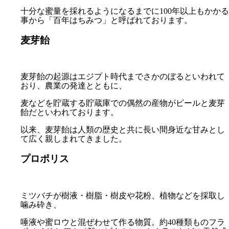
十分な蜜量を採れるようになるまでに100年以上もかかる
事から「百年はちみつ」と呼ばれております。
麦芽飴
麦芽飴の起源はエジプト時代までさかのぼるといわれて
おり、農業の発達とともに、
麦などを貯蔵する貯蔵庫での偶然の産物がビールと麦芽
飴だといわれております。
以来、麦芽飴は人類の歴史と共に長い間身近な甘みとし
て広く親しまれてきました。
プロポリス
ミツバチが樹液・樹脂・樹皮や花粉、植物などを採取し
噛み砕き、
唾液や蜜ロウと混ぜわせて作る物質。約40種類ものフラ