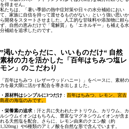
を得ません。
私たちは、「暑い季節の熱中症対策や日々の水分補給におい
て、家族に自信を持って渡せるものがない」という強い思いか
ら開発をスタートさせました。人工的な甘味料や添加物に頼ら
ず、自然の恵みだけで「電解質」も「エネルギー」も補える水
分補給を追求したのです。
‟渇いたからだに、いいものだけ“ 自然
素材の力を活かした「百年はちみつ塩レ
モン」のこだわり
「百年はちみつ（レザーウッドハニー）」をベースに、素材の
力を最大限に活かす配合を導き出しました。
・原材料はシンプルに3つだけ
：
百年はちみつ、レモン、宮古
島産の海塩のみです。
・栄養素の追求
：汗と共に失われたナトリウム、カリウム、カ
ルシウムイオンはもちろん、豊富なマグネシウムイオンが含ま
れる天然塩を配合。さらに、レモン由来のクエン酸（約
1,320mg）や6種類のアミノ酸を自然な形で含んでいます。