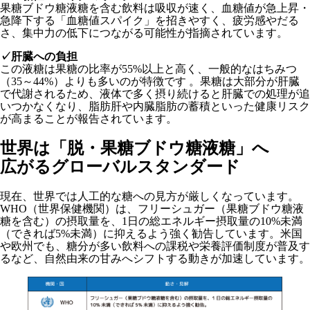
果糖ブドウ糖液糖を含む飲料は吸収が速く、血糖値が急上昇・
急降下する「血糖値スパイク」を招きやすく、疲労感やだる
さ、集中力の低下につながる可能性が指摘されています。
✓肝臓への負担
この液糖は果糖の比率が55%以上と高く、一般的なはちみつ
（35～44%）よりも多いのが特徴です 。果糖は大部分が肝臓
で代謝されるため、液体で多く摂り続けると肝臓での処理が追
いつかなくなり、脂肪肝や内臓脂肪の蓄積といった健康リスク
が高まることが報告されています。
世界は「脱・果糖ブドウ糖液糖」へ
広がるグローバルスタンダード
現在、世界では人工的な糖への見方が厳しくなっています。
WHO（世界保健機関）は、フリーシュガー（果糖ブドウ糖液
糖を含む）の摂取量を、1日の総エネルギー摂取量の10%未満
（できれば5%未満）に抑えるよう強く勧告しています。米国
や欧州でも、糖分が多い飲料への課税や栄養評価制度が普及す
るなど、自然由来の甘みへシフトする動きが加速しています。