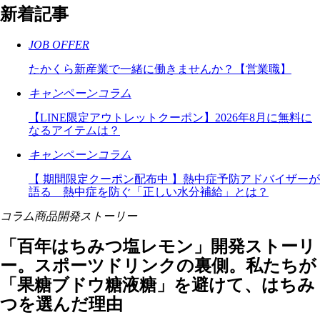
新着記事
JOB OFFER
たかくら新産業で一緒に働きませんか？【営業職】
キャンペーン
コラム
【LINE限定アウトレットクーポン】2026年8月に無料に
なるアイテムは？
キャンペーン
コラム
【 期間限定クーポン配布中 】熱中症予防アドバイザーが
語る 熱中症を防ぐ「正しい水分補給」とは？
コラム
商品開発ストーリー
「百年はちみつ塩レモン」開発ストーリ
ー。スポーツドリンクの裏側。私たちが
「果糖ブドウ糖液糖」を避けて、はちみ
つを選んだ理由