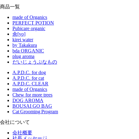
商品一覧
made of Organics
PERFECT POTION
Pubicare organic
余[yo]
kirei water
by Takakura
bda ORGANIC
plug aroma
だいじょうぶなもの
A.P.D.C. for dog
A.P.D.C. for cat
A.P.D.C. CLEAR
made of Organics
Chew for more trees
DOG AROMA
BOUSAI GO BAG
Cat Grooming Program
会社について
会社概要
社長メッセージ