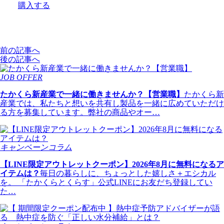
購入する
前の記事へ
後の記事へ
JOB OFFER
たかくら新産業で一緒に働きませんか？【営業職】
たかくら新
産業では、私たちと想いを共有し製品を一緒に広めていただけ
る方を募集しています。弊社の商品やオー…
キャンペーン
コラム
【LINE限定アウトレットクーポン】2026年8月に無料になるア
イテムは？
毎日の暮らしに、ちょっとした嬉しさ＋エシカル
を。 「たかくらとくらす」公式LINEにお友だち登録してい
た…