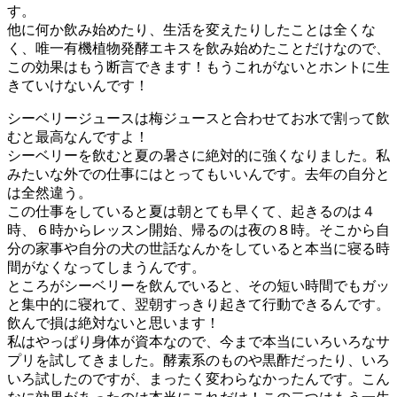
す。
他に何か飲み始めたり、生活を変えたりしたことは全くな
く、唯一有機植物発酵エキスを飲み始めたことだけなので、
この効果はもう断言できます！もうこれがないとホントに生
きていけないんです！
シーベリージュースは梅ジュースと合わせてお水で割って飲
むと最高なんですよ！
シーベリーを飲むと夏の暑さに絶対的に強くなりました。私
みたいな外での仕事にはとってもいいんです。去年の自分と
は全然違う。
この仕事をしていると夏は朝とても早くて、起きるのは４
時、６時からレッスン開始、帰るのは夜の８時。そこから自
分の家事や自分の犬の世話なんかをしていると本当に寝る時
間がなくなってしまうんです。
ところがシーベリーを飲んでいると、その短い時間でもガッ
と集中的に寝れて、翌朝すっきり起きて行動できるんです。
飲んで損は絶対ないと思います！
私はやっぱり身体が資本なので、今まで本当にいろいろなサ
プリを試してきました。酵素系のものや黒酢だったり、いろ
いろ試したのですが、まったく変わらなかったんです。こん