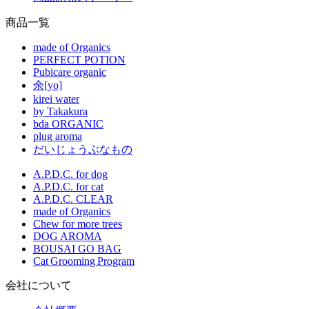
商品一覧
made of Organics
PERFECT POTION
Pubicare organic
余[yo]
kirei water
by Takakura
bda ORGANIC
plug aroma
だいじょうぶなもの
A.P.D.C. for dog
A.P.D.C. for cat
A.P.D.C. CLEAR
made of Organics
Chew for more trees
DOG AROMA
BOUSAI GO BAG
Cat Grooming Program
会社について