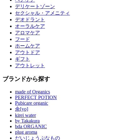
デリケートゾーン
セクシャル・アメニティ
デオドラント
オーラルケア
アロマケア
フード
ホームケア
アウトドア
ギフト
アウトレット
ブランドから探す
made of Organics
PERFECT POTION
Pubicare organic
余[yo]
kirei water
by Takakura
bda ORGANIC
plug aroma
だいじょうぶなもの