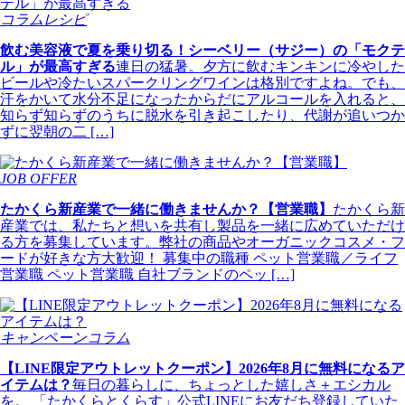
コラムレシピ
飲む美容液で夏を乗り切る！シーベリー（サジー）の「モクテ
ル」が最高すぎる
連日の猛暑。夕方に飲むキンキンに冷やした
ビールや冷たいスパークリングワインは格別ですよね。でも、
汗をかいて水分不足になったからだにアルコールを入れると、
知らず知らずのうちに脱水を引き起こしたり、代謝が追いつか
ずに翌朝の二 […]
JOB OFFER
たかくら新産業で一緒に働きませんか？【営業職】
たかくら新
産業では、私たちと想いを共有し製品を一緒に広めていただけ
る方を募集しています。弊社の商品やオーガニックコスメ・フ
ードが好きな方大歓迎！ 募集中の職種 ペット営業職／ライフ
営業職 ペット営業職 自社ブランドのペッ […]
キャンペーンコラム
【LINE限定アウトレットクーポン】2026年8月に無料になるア
イテムは？
毎日の暮らしに、ちょっとした嬉しさ＋エシカル
を。 「たかくらとくらす」公式LINEにお友だち登録していた