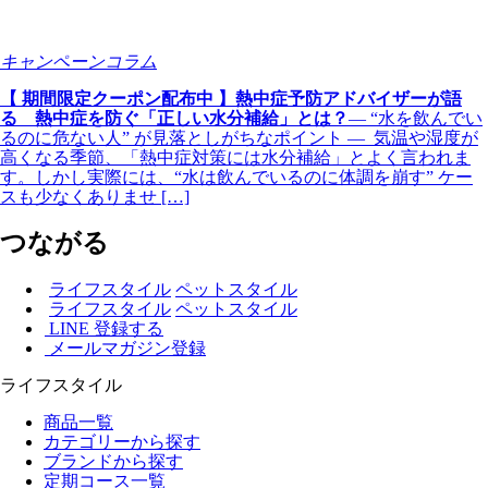
キャンペーンコラム
【 期間限定クーポン配布中 】熱中症予防アドバイザーが語
る 熱中症を防ぐ「正しい水分補給」とは？
― “水を飲んでい
るのに危ない人” が見落としがちなポイント ― 気温や湿度が
高くなる季節、「熱中症対策には水分補給」とよく言われま
す。しかし実際には、“水は飲んでいるのに体調を崩す” ケー
スも少なくありませ […]
つながる
ライフスタイル
ペットスタイル
ライフスタイル
ペットスタイル
LINE 登録する
メールマガジン登録
ライフスタイル
商品一覧
カテゴリーから探す
ブランドから探す
定期コース一覧