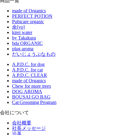
商品一覧
made of Organics
PERFECT POTION
Pubicare organic
余[yo]
kirei water
by Takakura
bda ORGANIC
plug aroma
だいじょうぶなもの
A.P.D.C. for dog
A.P.D.C. for cat
A.P.D.C. CLEAR
made of Organics
Chew for more trees
DOG AROMA
BOUSAI GO BAG
Cat Grooming Program
会社について
会社概要
社長メッセージ
沿革