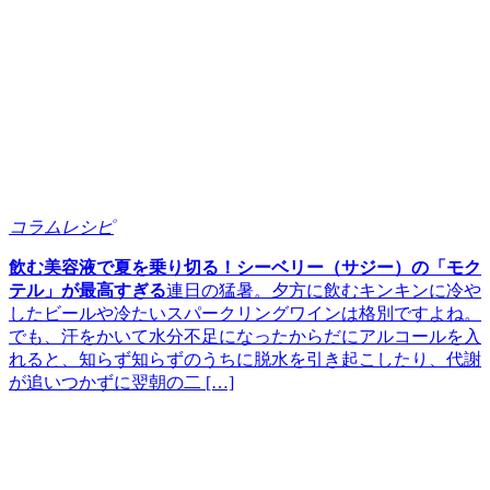
コラムレシピ
飲む美容液で夏を乗り切る！シーベリー（サジー）の「モク
テル」が最高すぎる
連日の猛暑。夕方に飲むキンキンに冷や
したビールや冷たいスパークリングワインは格別ですよね。
でも、汗をかいて水分不足になったからだにアルコールを入
れると、知らず知らずのうちに脱水を引き起こしたり、代謝
が追いつかずに翌朝の二 […]