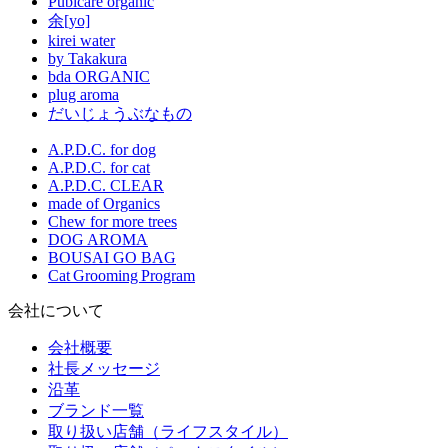
Pubicare organic
余[yo]
kirei water
by Takakura
bda ORGANIC
plug aroma
だいじょうぶなもの
A.P.D.C. for dog
A.P.D.C. for cat
A.P.D.C. CLEAR
made of Organics
Chew for more trees
DOG AROMA
BOUSAI GO BAG
Cat Grooming Program
会社について
会社概要
社長メッセージ
沿革
ブランド一覧
取り扱い店舗（ライフスタイル）