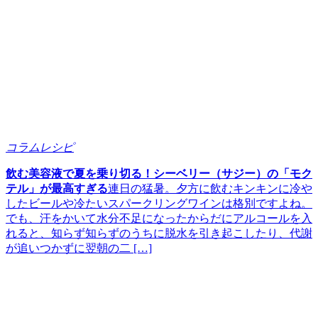
コラムレシピ
飲む美容液で夏を乗り切る！シーベリー（サジー）の「モク
テル」が最高すぎる
連日の猛暑。夕方に飲むキンキンに冷や
したビールや冷たいスパークリングワインは格別ですよね。
でも、汗をかいて水分不足になったからだにアルコールを入
れると、知らず知らずのうちに脱水を引き起こしたり、代謝
が追いつかずに翌朝の二 […]