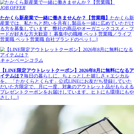
JOB OFFER
たかくら新産業で一緒に働きませんか？【営業職】
たかくら新
産業では、私たちと想いを共有し製品を一緒に広めていただけ
る方を募集しています。弊社の商品やオーガニックコスメ・フ
ードが好きな方大歓迎！ 募集中の職種 ペット営業職／ライフ
営業職 ペット営業職 自社ブランドのペッ […]
キャンペーンコラム
【LINE限定アウトレットクーポン】2026年8月に無料になるア
イテムは？
毎日の暮らしに、ちょっとした嬉しさ＋エシカル
を。 「たかくらとくらす」公式LINEにお友だち登録していた
だいた方限定で、月に一度、対象のアウトレット品がもらえる
プレゼントクーポンをお届けしています。ヒトにも環境にもや
さし […]