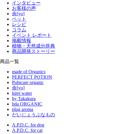
インタビュー
お客様の声
余[yo]
ペット
レシピ
コラム
イベント レポート
掲載情報
植物・天然成分辞典
商品開発ストーリー
商品一覧
made of Organics
PERFECT POTION
Pubicare organic
余[yo]
kirei water
by Takakura
bda ORGANIC
plug aroma
だいじょうぶなもの
A.P.D.C. for dog
A.P.D.C. for cat