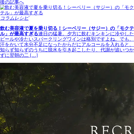
後の記事へ
コラムレシピ
飲む美容液で夏を乗り切る！シーベリー（サジー）の「モクテ
ル」が最高すぎる
連日の猛暑。夕方に飲むキンキンに冷やした
ビールや冷たいスパークリングワインは格別ですよね。でも、
汗をかいて水分不足になったからだにアルコールを入れると、
知らず知らずのうちに脱水を引き起こしたり、代謝が追いつか
ずに翌朝の二 […]