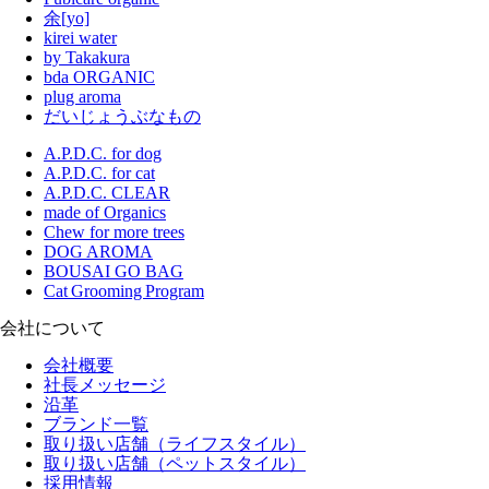
余[yo]
kirei water
by Takakura
bda ORGANIC
plug aroma
だいじょうぶなもの
A.P.D.C. for dog
A.P.D.C. for cat
A.P.D.C. CLEAR
made of Organics
Chew for more trees
DOG AROMA
BOUSAI GO BAG
Cat Grooming Program
会社について
会社概要
社長メッセージ
沿革
ブランド一覧
取り扱い店舗（ライフスタイル）
取り扱い店舗（ペットスタイル）
採用情報