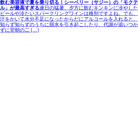
飲む美容液で夏を乗り切る！シーベリー（サジー）の「モクテ
ル」が最高すぎる
連日の猛暑。夕方に飲むキンキンに冷やした
ビールや冷たいスパークリングワインは格別ですよね。でも、
汗をかいて水分不足になったからだにアルコールを入れると、
知らず知らずのうちに脱水を引き起こしたり、代謝が追いつか
ずに翌朝の二 […]