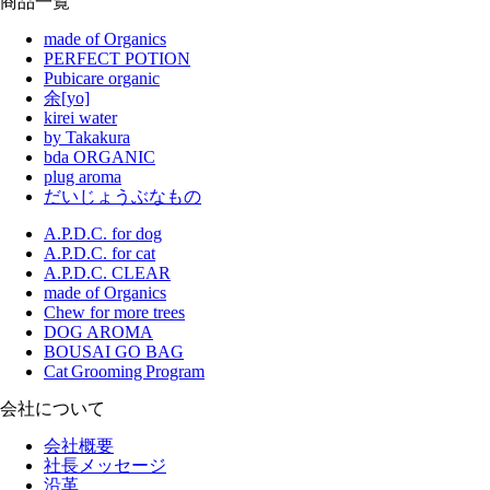
商品一覧
made of Organics
PERFECT POTION
Pubicare organic
余[yo]
kirei water
by Takakura
bda ORGANIC
plug aroma
だいじょうぶなもの
A.P.D.C. for dog
A.P.D.C. for cat
A.P.D.C. CLEAR
made of Organics
Chew for more trees
DOG AROMA
BOUSAI GO BAG
Cat Grooming Program
会社について
会社概要
社長メッセージ
沿革