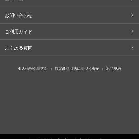
掲載情報
取り扱い店舗（ペットスタイル）
植物・天然成分辞典
お問い合わせ
採用情報
商品開発ストーリー
ご利用ガイド
よくある質問
個人情報保護方針
特定商取引法に基づく表記
返品規約