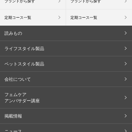
ブランドから探す
ブランドから探す
定期コース一覧
定期コース一覧
読みもの
今月の新商品
ライフスタイル製品
キャンペーン
ペットスタイル製品
インタビュー
お客様の声
会社について
余[yo]
会社概要
フェムケア
ペット
アンバサダー講座
社長メッセージ
レシピ
沿革
掲載情報
コラム
ブランド一覧
イベント レポート
ニュース
取り扱い店舗（ライフスタイル）