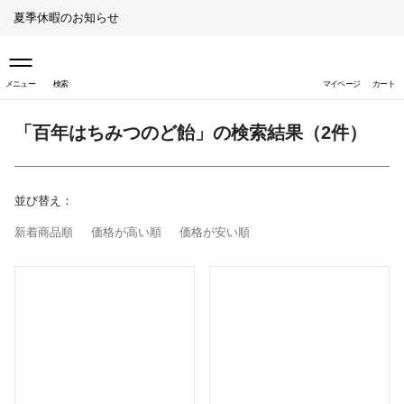
夏季休暇のお知らせ
メニュー
検索
マイページ
カート
「百年はちみつのど飴」の検索結果（2件）
取り扱い店舗（ライフスタイ
ル）
並び替え：
取り扱い店舗（ペットスタイ
ル）
新着商品順
価格が高い順
価格が安い順