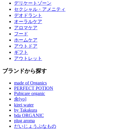
デリケートゾーン
セクシャル・アメニティ
デオドラント
オーラルケア
アロマケア
フード
ホームケア
アウトドア
ギフト
アウトレット
ブランドから探す
made of Organics
PERFECT POTION
Pubicare organic
余[yo]
kirei water
by Takakura
bda ORGANIC
plug aroma
だいじょうぶなもの