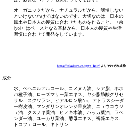
オーガニックだから、ナチュラルだから、我慢しない
といけないわけではないのです。大切なのは、日本の
風土や日本人の髪質に合わせたものを作ること。〈余
[yo]〉はベースとなる基材から、日本人の髪質や生活
習慣に合わせて開発をしています。
https://takakura.co.jp/yo_hair/
よりそれぞれ抜粋
成分
水、ベヘニルアルコール、コメヌカ油、シア脂、ホホ
バ種子油、ローズマリー葉エキス、ヤシ脂肪酸グリセ
リル、スクワラン、ヒアルロン酸Na、アトラスシーダ
ー樹皮油、マンダリンオレンジ果皮油、ニュウコウジ
ュ油、クスノキ葉油、ヒノキ木油、ハッカ葉油、ラベ
ンダー油、ユーカリ葉油、酵母エキス、褐藻エキス、
トコフェロール、キトサン