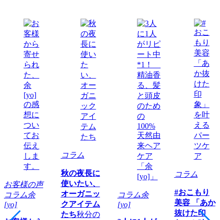
コラム
秋の夜長に
コラム
使いたい、
お客様の声
#おこもり
オーガニッ
コラム
余
コラム
余
美容 「あか
クアイテム
[yo]
[yo]
抜けた印
たち
秋分の