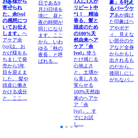
お客様から
3人に1人が
象」を叶え
日である9
寄せられ
リピート中
るパーツケ
月23日頃を
た、余[yo]
*1！ 精油
ア
あか抜け
境に、昼と
の感想につ
香る、髪と
た印象はヘ
夜の時間が
いてお伝え
頭皮のため
アやボデ
同じになり
します。
ヘ
の100%天
ィ、見えな
ます。ここ
アケア余
然由来ヘア
い部分のケ
から、いわ
[yo]は、お
ケア「余
アなど全身
ゆる「秋の
かげ様をも
[yo]」
使う
からかもし
夜長」と呼
ちまして発
たび感じる
出されるも
ばれる…
売から5年
心地よさ
のだから。
目を迎えま
と、土壌か
後回しにし
した。 髪や
ら美しさを
がちなパ…
頭皮に働き
実らせる
かける成分
100%天然由
と、ここ…
来のヘアケ
ア「余
[yo]」。す
でにお試
し…