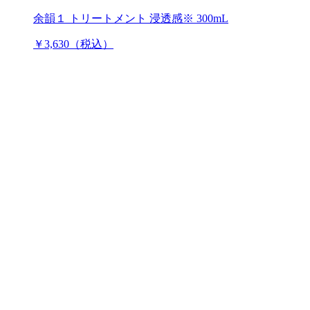
余韻１ トリートメント 浸透感※ 300mL
￥3,630（税込）