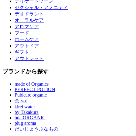
デリケートゾーン
セクシャル・アメニティ
デオドラント
オーラルケア
アロマケア
フード
ホームケア
アウトドア
ギフト
アウトレット
ブランドから探す
made of Organics
PERFECT POTION
Pubicare organic
余[yo]
kirei water
by Takakura
bda ORGANIC
plug aroma
だいじょうぶなもの