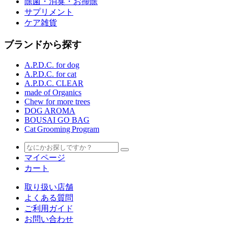
除菌・消臭・お掃除
サプリメント
ケア雑貨
ブランドから探す
A.P.D.C. for dog
A.P.D.C. for cat
A.P.D.C. CLEAR
made of Organics
Chew for more trees
DOG AROMA
BOUSAI GO BAG
Cat Grooming Program
マイページ
カート
取り扱い店舗
よくある質問
ご利用ガイド
お問い合わせ