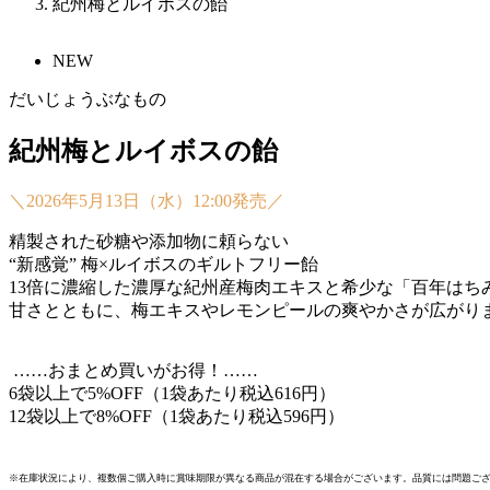
紀州梅とルイボスの飴
NEW
だいじょうぶなもの
紀州梅とルイボスの飴
＼2026年5月13日（水）12:00発売／
精製された砂糖や添加物に頼らない
“新感覚” 梅×ルイボスのギルトフリー飴
13倍に濃縮した濃厚な紀州産梅肉エキスと希少な「百年はち
甘さとともに、梅エキスやレモンピールの爽やかさが広がり
……おまとめ買いがお得！……
6袋以上で5%OFF（1袋あたり税込616円）
12袋以上で8%OFF（1袋あたり税込596円）
※在庫状況により、複数個ご購入時に賞味期限が異なる商品が混在する場合がございます。品質には問題ご