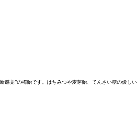
“新感覚”の梅飴です。はちみつや麦芽飴、てんさい糖の優しい