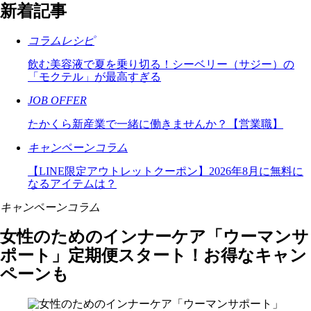
新着記事
コラム
レシピ
飲む美容液で夏を乗り切る！シーベリー（サジー）の
「モクテル」が最高すぎる
JOB OFFER
たかくら新産業で一緒に働きませんか？【営業職】
キャンペーン
コラム
【LINE限定アウトレットクーポン】2026年8月に無料に
なるアイテムは？
キャンペーン
コラム
女性のためのインナーケア「ウーマンサ
ポート」定期便スタート！お得なキャン
ペーンも