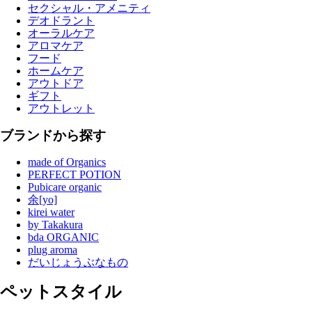
セクシャル・アメニティ
デオドラント
オーラルケア
アロマケア
フード
ホームケア
アウトドア
ギフト
アウトレット
ブランドから探す
made of Organics
PERFECT POTION
Pubicare organic
余[yo]
kirei water
by Takakura
bda ORGANIC
plug aroma
だいじょうぶなもの
ペットスタイル