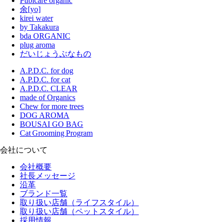
Pubicare organic
余[yo]
kirei water
by Takakura
bda ORGANIC
plug aroma
だいじょうぶなもの
A.P.D.C. for dog
A.P.D.C. for cat
A.P.D.C. CLEAR
made of Organics
Chew for more trees
DOG AROMA
BOUSAI GO BAG
Cat Grooming Program
会社について
会社概要
社長メッセージ
沿革
ブランド一覧
取り扱い店舗（ライフスタイル）
取り扱い店舗（ペットスタイル）
採用情報