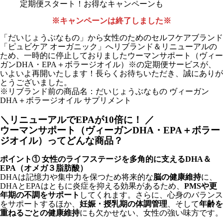
※キャンペーンは終了しました※
「だいじょうぶなもの」から女性のためのセルフケアブランド
「ピュビケア オーガニック」へリブランド＆リニューアルの
ため、一時的に停止しておりましたウーマンサポート（ヴィー
ガンDHA・EPA＋ボラージオイル）※の定期便サービスが、
いよいよ再開いたします！長らくお待ちいただき、誠にありが
とうございました。
※リブランド前の商品名：だいじょうぶなもの ヴィーガン
DHA＋ボラージオイル サプリメント
＼リニューアルでEPAが10倍に！ ／
ウーマンサポート（ヴィーガンDHA・EPA＋ボラー
ジオイル）ってどんな商品？
ポイント① 女性のライフステージを多角的に支えるDHA＆
EPA（オメガ３脂肪酸）
DHAは記憶力や集中力を保つため将来的な
脳の健康維持
に、
DHAとEPAはともに炎症を抑える効果があるため、
PMSや更
年期の不調をサポート
してくれます。さらに、心身のバランス
をサポートするほか、
妊娠・授乳期の体調管理
、そして
年齢を
重ねるごとの健康維持
にも欠かせない、女性の強い味方です。