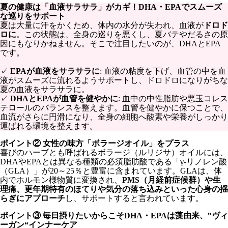
夏の健康は「血液サラサラ」がカギ！DHA・EPAでスムーズ
な巡りをサポート
夏は大量に汗をかくため、体内の水分が失われ、血液が
ドロド
ロに
。この状態は、全身の巡りを悪くし、夏バテやだるさの原
因にもなりかねません。そこで注目したいのが、DHAとEPA
です。
✓
EPAが血液をサラサラに
: 血液の粘度を下げ、血管の中を血
液がスムーズに流れるようサポートし、ドロドロになりがちな
夏の血液をサラサラに。
✓
DHAとEPAが血管を健やかに
: 血中の中性脂肪や悪玉コレス
テロールのバランスを整えます。血管を健やかに保つことで、
血流がさらに円滑になり、全身の細胞へ酸素や栄養がしっかり
運ばれる環境を整えます。
ポイント② 女性の味方「ボラージオイル」をプラス
喜びのハーブとも呼ばれるボラージ（ルリジサ）オイルには、
DHAやEPAとは異なる種類の必須脂肪酸である「γ-リノレン酸
（GLA）」が20～25％と豊富に含まれています。GLAは、体
内でホルモン様物質に変換され、
PMS（月経前症候群）や生
理痛、更年期特有のほてりや気分の落ち込みといった心身の揺
らぎにアプローチ
し、サポートすると言われています。
ポイント③ 毎日摂りたいからこそDHA・EPAは藻由来、‟ヴィ
ーガン“インナーケア