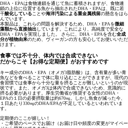
DHA・EPAは食物連鎖を通じて魚に蓄積されますが、食物連
鎖の上位に位置する魚から抽出されたDHA・EPAは、既に若
干
酸化している
ことや
海洋汚染による重金属残留
の懸念をはら
んでいます。
本製品は、これらの問題を解決するため、DHA・EPAを
微細
藻類から直接抽出
しています。これにより、高純度で安全な
DHA・EPAを実現しました。 さらに、DHA・EPAを含む
全成
分が植物由来
のため、ヴィーガンの方も安心してお使いいただ
けます。
食事では不十分、体内では合成できない
だからこそ【お得な定期便】がおすすめです
キー成分のDHA・EPA（オメガ3脂肪酸）は、含有量が多い青
魚などを食べることで体に取り込むことができますが、現代の
食習慣では食事から十分な量を摂ることが難しいというのが現
状です。また、オメガ3は体内で合成できないため、意識的に
摂る必要があります。厚生労働省が推奨する女性のDHA・
EPAの１日の必要摂取量は約670㎎。しかし魚食が減った今、
１日あたり330㎎のDHA/EPAが不足しているといわれていま
す。
定期便のここが嬉しい！
・ご希望のペースでお届け（お届け日や頻度の変更がマイペー