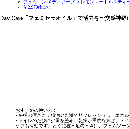
フェミニン メディソープ ＜レモンマートル＆ティー
￥2,970(税込)
Day Care「フェミセラオイル」で活力を
〜交感神経
おすすめの使い方：
• 午後の疲れに：精油の刺激でリフレッシュし、エネ
• トイレのたびに少量を塗布：乾燥が重度な方は、ト
ケアも有効です。とくに寝不足のときは、フェムゾー