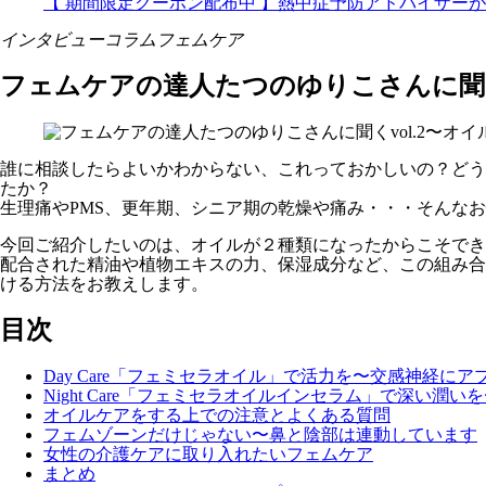
【 期間限定クーポン配布中 】熱中症予防アドバイザー
インタビュー
コラム
フェムケア
フェムケアの達人たつのゆりこさんに聞く
誰に相談したらよいかわからない、これっておかしいの？どう
たか？
生理痛やPMS、更年期、シニア期の乾燥や痛み・・・そんな
今回ご紹介したいのは、オイルが２種類になったからこそでき
配合された精油や植物エキスの力、保湿成分など、この組み合
ける方法をお教えします。
目次
Day Care「フェミセラオイル」で活力を〜交感神経に
Night Care「フェミセラオイルインセラム」で深い
オイルケアをする上での注意とよくある質問
フェムゾーンだけじゃない〜鼻と陰部は連動しています
女性の介護ケアに取り入れたいフェムケア
まとめ