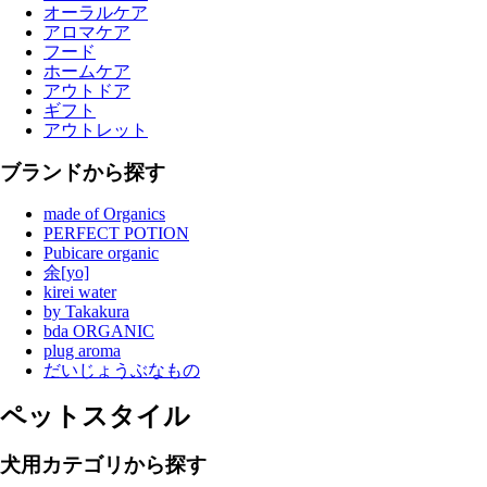
オーラルケア
アロマケア
フード
ホームケア
アウトドア
ギフト
アウトレット
ブランドから探す
made of Organics
PERFECT POTION
Pubicare organic
余[yo]
kirei water
by Takakura
bda ORGANIC
plug aroma
だいじょうぶなもの
ペットスタイル
犬用カテゴリから探す