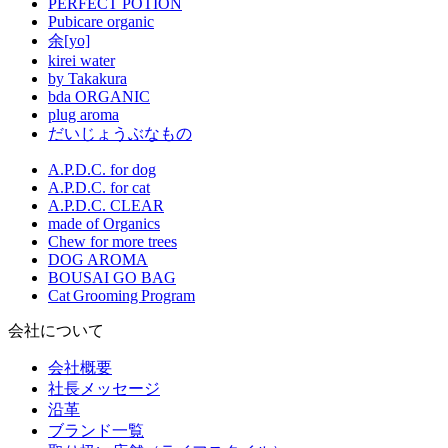
PERFECT POTION
Pubicare organic
余[yo]
kirei water
by Takakura
bda ORGANIC
plug aroma
だいじょうぶなもの
A.P.D.C. for dog
A.P.D.C. for cat
A.P.D.C. CLEAR
made of Organics
Chew for more trees
DOG AROMA
BOUSAI GO BAG
Cat Grooming Program
会社について
会社概要
社長メッセージ
沿革
ブランド一覧