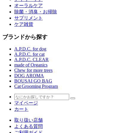
オーラルケア
除菌・消臭・お掃除
サプリメント
ケア雑貨
ブランドから探す
A.P.D.C. for dog
A.P.D.C. for cat
A.P.D.C. CLEAR
made of Organics
Chew for more trees
DOG AROMA
BOUSAI GO BAG
Cat Grooming Program
マイページ
カート
取り扱い店舗
よくある質問
ご利用ガイド