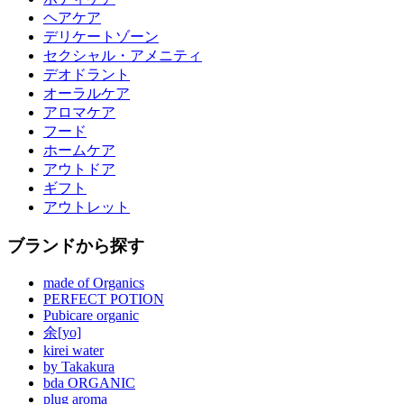
ヘアケア
デリケートゾーン
セクシャル・アメニティ
デオドラント
オーラルケア
アロマケア
フード
ホームケア
アウトドア
ギフト
アウトレット
ブランドから探す
made of Organics
PERFECT POTION
Pubicare organic
余[yo]
kirei water
by Takakura
bda ORGANIC
plug aroma