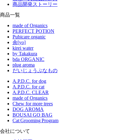
商品開発ストーリー
商品一覧
made of Organics
PERFECT POTION
Pubicare organic
余[yo]
kirei water
by Takakura
bda ORGANIC
plug aroma
だいじょうぶなもの
A.P.D.C. for dog
A.P.D.C. for cat
A.P.D.C. CLEAR
made of Organics
Chew for more trees
DOG AROMA
BOUSAI GO BAG
Cat Grooming Program
会社について