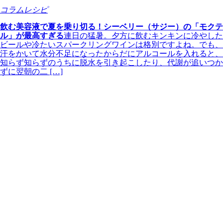
コラムレシピ
飲む美容液で夏を乗り切る！シーベリー（サジー）の「モクテ
ル」が最高すぎる
連日の猛暑。夕方に飲むキンキンに冷やした
ビールや冷たいスパークリングワインは格別ですよね。でも、
汗をかいて水分不足になったからだにアルコールを入れると、
知らず知らずのうちに脱水を引き起こしたり、代謝が追いつか
ずに翌朝の二 […]