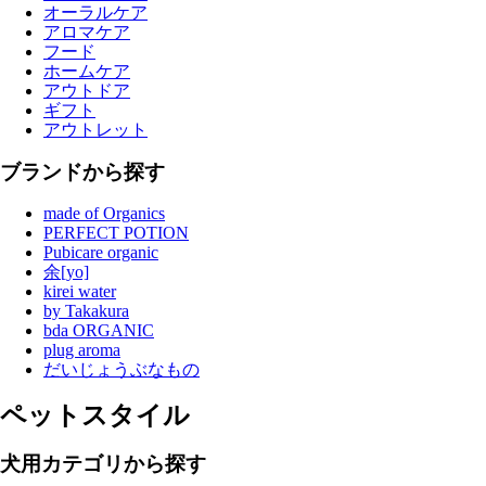
オーラルケア
アロマケア
フード
ホームケア
アウトドア
ギフト
アウトレット
ブランドから探す
made of Organics
PERFECT POTION
Pubicare organic
余[yo]
kirei water
by Takakura
bda ORGANIC
plug aroma
だいじょうぶなもの
ペットスタイル
犬用カテゴリから探す