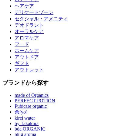
ヘアケア
デリケートゾーン
セクシャル・アメニティ
デオドラント
オーラルケア
アロマケア
フード
ホームケア
アウトドア
ギフト
アウトレット
ブランドから探す
made of Organics
PERFECT POTION
Pubicare organic
余[yo]
kirei water
by Takakura
bda ORGANIC
plug aroma