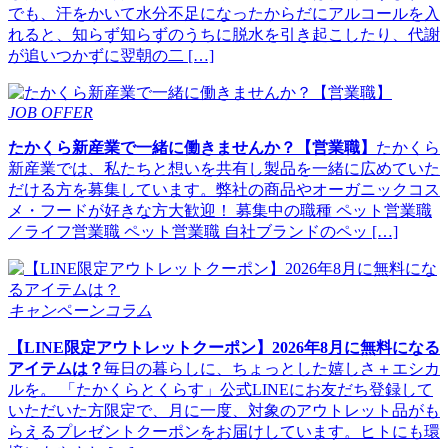
でも、汗をかいて水分不足になったからだにアルコールを入
れると、知らず知らずのうちに脱水を引き起こしたり、代謝
が追いつかずに翌朝の二 […]
JOB OFFER
たかくら新産業で一緒に働きませんか？【営業職】
たかくら
新産業では、私たちと想いを共有し製品を一緒に広めていた
だける方を募集しています。弊社の商品やオーガニックコス
メ・フードが好きな方大歓迎！ 募集中の職種 ペット営業職
／ライフ営業職 ペット営業職 自社ブランドのペッ […]
キャンペーンコラム
【LINE限定アウトレットクーポン】2026年8月に無料になる
アイテムは？
毎日の暮らしに、ちょっとした嬉しさ＋エシカ
ルを。 「たかくらとくらす」公式LINEにお友だち登録して
いただいた方限定で、月に一度、対象のアウトレット品がも
らえるプレゼントクーポンをお届けしています。ヒトにも環