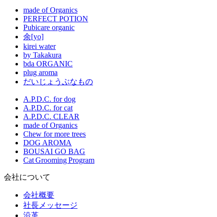
made of Organics
PERFECT POTION
Pubicare organic
余[yo]
kirei water
by Takakura
bda ORGANIC
plug aroma
だいじょうぶなもの
A.P.D.C. for dog
A.P.D.C. for cat
A.P.D.C. CLEAR
made of Organics
Chew for more trees
DOG AROMA
BOUSAI GO BAG
Cat Grooming Program
会社について
会社概要
社長メッセージ
沿革