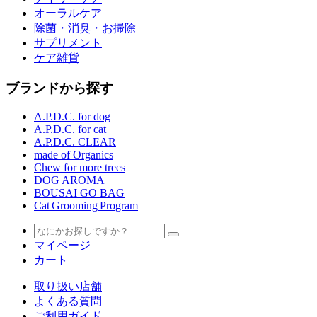
オーラルケア
除菌・消臭・お掃除
サプリメント
ケア雑貨
ブランドから探す
A.P.D.C. for dog
A.P.D.C. for cat
A.P.D.C. CLEAR
made of Organics
Chew for more trees
DOG AROMA
BOUSAI GO BAG
Cat Grooming Program
マイページ
カート
取り扱い店舗
よくある質問
ご利用ガイド