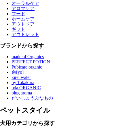
オーラルケア
アロマケア
フード
ホームケア
アウトドア
ギフト
アウトレット
ブランドから探す
made of Organics
PERFECT POTION
Pubicare organic
余[yo]
kirei water
by Takakura
bda ORGANIC
plug aroma
だいじょうぶなもの
ペットスタイル
犬用カテゴリから探す