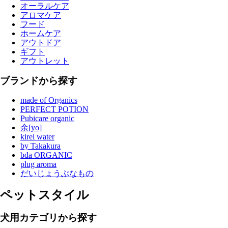
オーラルケア
アロマケア
フード
ホームケア
アウトドア
ギフト
アウトレット
ブランドから探す
made of Organics
PERFECT POTION
Pubicare organic
余[yo]
kirei water
by Takakura
bda ORGANIC
plug aroma
だいじょうぶなもの
ペットスタイル
犬用カテゴリから探す