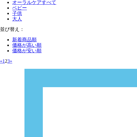
オーラルケアすべて
ベビー
子供
大人
並び替え：
新着商品順
価格が高い順
価格が安い順
«
1
2
3
»