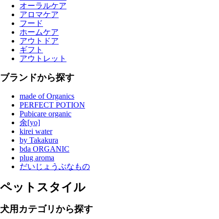
オーラルケア
アロマケア
フード
ホームケア
アウトドア
ギフト
アウトレット
ブランドから探す
made of Organics
PERFECT POTION
Pubicare organic
余[yo]
kirei water
by Takakura
bda ORGANIC
plug aroma
だいじょうぶなもの
ペットスタイル
犬用カテゴリから探す