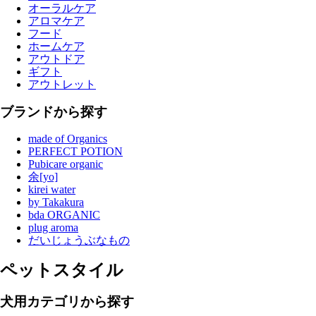
オーラルケア
アロマケア
フード
ホームケア
アウトドア
ギフト
アウトレット
ブランドから探す
made of Organics
PERFECT POTION
Pubicare organic
余[yo]
kirei water
by Takakura
bda ORGANIC
plug aroma
だいじょうぶなもの
ペットスタイル
犬用カテゴリから探す