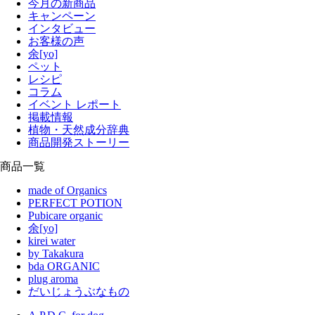
今月の新商品
キャンペーン
インタビュー
お客様の声
余[yo]
ペット
レシピ
コラム
イベント レポート
掲載情報
植物・天然成分辞典
商品開発ストーリー
商品一覧
made of Organics
PERFECT POTION
Pubicare organic
余[yo]
kirei water
by Takakura
bda ORGANIC
plug aroma
だいじょうぶなもの