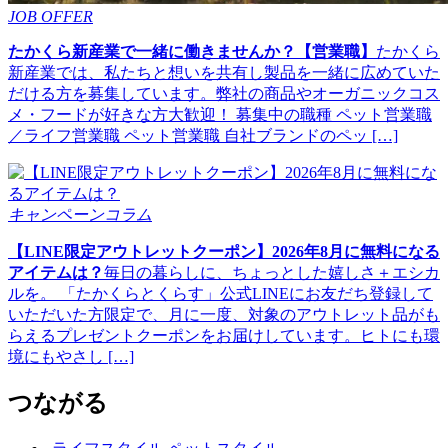
JOB OFFER
たかくら新産業で一緒に働きませんか？【営業職】
たかくら
新産業では、私たちと想いを共有し製品を一緒に広めていた
だける方を募集しています。弊社の商品やオーガニックコス
メ・フードが好きな方大歓迎！ 募集中の職種 ペット営業職
／ライフ営業職 ペット営業職 自社ブランドのペッ […]
キャンペーンコラム
【LINE限定アウトレットクーポン】2026年8月に無料になる
アイテムは？
毎日の暮らしに、ちょっとした嬉しさ＋エシカ
ルを。 「たかくらとくらす」公式LINEにお友だち登録して
いただいた方限定で、月に一度、対象のアウトレット品がも
らえるプレゼントクーポンをお届けしています。ヒトにも環
境にもやさし […]
つながる