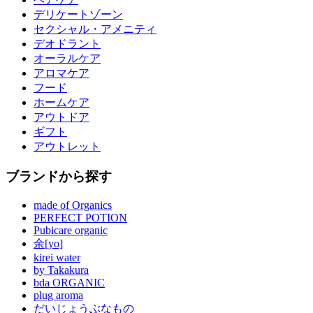
デリケートゾーン
セクシャル・アメニティ
デオドラント
オーラルケア
アロマケア
フード
ホームケア
アウトドア
ギフト
アウトレット
ブランドから探す
made of Organics
PERFECT POTION
Pubicare organic
余[yo]
kirei water
by Takakura
bda ORGANIC
plug aroma
だいじょうぶなもの