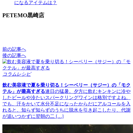
になるアイテムは？
PETEMO黒崎店
前の記事へ
後の記事へ
コラムレシピ
飲む美容液で夏を乗り切る！シーベリー（サジー）の「モク
テル」が最高すぎる
連日の猛暑。夕方に飲むキンキンに冷や
したビールや冷たいスパークリングワインは格別ですよね。
でも、汗をかいて水分不足になったからだにアルコールを入
れると、知らず知らずのうちに脱水を引き起こしたり、代謝
が追いつかずに翌朝の二 […]