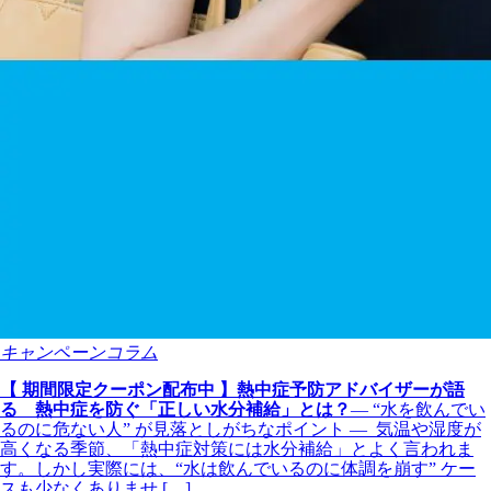
キャンペーンコラム
【 期間限定クーポン配布中 】熱中症予防アドバイザーが語
る 熱中症を防ぐ「正しい水分補給」とは？
― “水を飲んでい
るのに危ない人” が見落としがちなポイント ― 気温や湿度が
高くなる季節、「熱中症対策には水分補給」とよく言われま
す。しかし実際には、“水は飲んでいるのに体調を崩す” ケー
スも少なくありませ […]