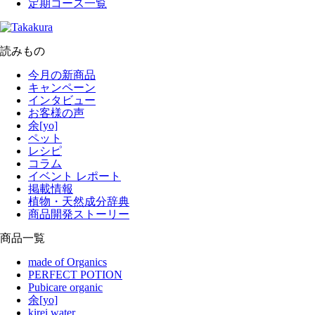
定期コース一覧
読みもの
今月の新商品
キャンペーン
インタビュー
お客様の声
余[yo]
ペット
レシピ
コラム
イベント レポート
掲載情報
植物・天然成分辞典
商品開発ストーリー
商品一覧
made of Organics
PERFECT POTION
Pubicare organic
余[yo]
kirei water