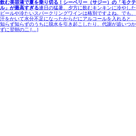
飲む美容液で夏を乗り切る！シーベリー（サジー）の「モクテ
ル」が最高すぎる
連日の猛暑。夕方に飲むキンキンに冷やした
ビールや冷たいスパークリングワインは格別ですよね。でも、
汗をかいて水分不足になったからだにアルコールを入れると、
知らず知らずのうちに脱水を引き起こしたり、代謝が追いつか
ずに翌朝の二 […]