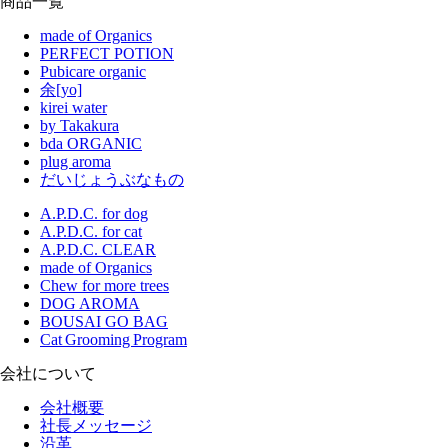
商品一覧
made of Organics
PERFECT POTION
Pubicare organic
余[yo]
kirei water
by Takakura
bda ORGANIC
plug aroma
だいじょうぶなもの
A.P.D.C. for dog
A.P.D.C. for cat
A.P.D.C. CLEAR
made of Organics
Chew for more trees
DOG AROMA
BOUSAI GO BAG
Cat Grooming Program
会社について
会社概要
社長メッセージ
沿革