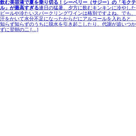
飲む美容液で夏を乗り切る！シーベリー（サジー）の「モクテ
ル」が最高すぎる
連日の猛暑。夕方に飲むキンキンに冷やした
ビールや冷たいスパークリングワインは格別ですよね。でも、
汗をかいて水分不足になったからだにアルコールを入れると、
知らず知らずのうちに脱水を引き起こしたり、代謝が追いつか
ずに翌朝の二 […]