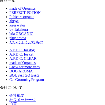
商品一覧
made of Organics
PERFECT POTION
Pubicare organic
余[yo]
kirei water
by Takakura
bda ORGANIC
plug aroma
だいじょうぶなもの
A.P.D.C. for dog
A.P.D.C. for cat
A.P.D.C. CLEAR
made of Organics
Chew for more trees
DOG AROMA
BOUSAI GO BAG
Cat Grooming Program
会社について
会社概要
社長メッセージ
沿革