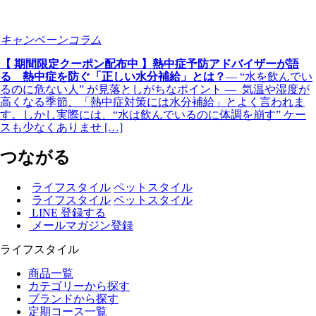
キャンペーンコラム
【 期間限定クーポン配布中 】熱中症予防アドバイザーが語
る 熱中症を防ぐ「正しい水分補給」とは？
― “水を飲んでい
るのに危ない人” が見落としがちなポイント ― 気温や湿度が
高くなる季節、「熱中症対策には水分補給」とよく言われま
す。しかし実際には、“水は飲んでいるのに体調を崩す” ケー
スも少なくありませ […]
つながる
ライフスタイル
ペットスタイル
ライフスタイル
ペットスタイル
LINE 登録する
メールマガジン登録
ライフスタイル
商品一覧
カテゴリーから探す
ブランドから探す
定期コース一覧