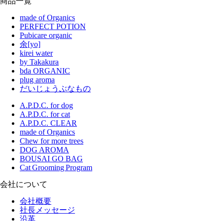
商品一覧
made of Organics
PERFECT POTION
Pubicare organic
余[yo]
kirei water
by Takakura
bda ORGANIC
plug aroma
だいじょうぶなもの
A.P.D.C. for dog
A.P.D.C. for cat
A.P.D.C. CLEAR
made of Organics
Chew for more trees
DOG AROMA
BOUSAI GO BAG
Cat Grooming Program
会社について
会社概要
社長メッセージ
沿革