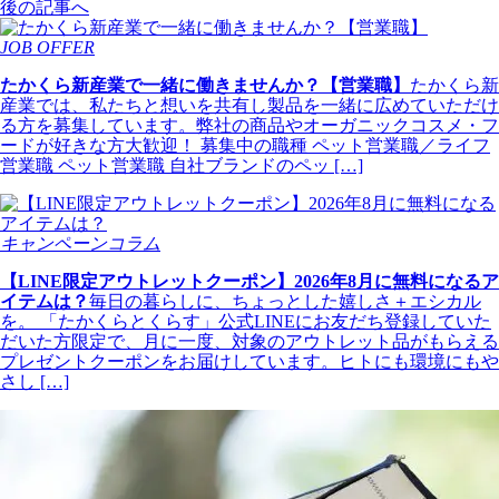
後の記事へ
JOB OFFER
たかくら新産業で一緒に働きませんか？【営業職】
たかくら新
産業では、私たちと想いを共有し製品を一緒に広めていただけ
る方を募集しています。弊社の商品やオーガニックコスメ・フ
ードが好きな方大歓迎！ 募集中の職種 ペット営業職／ライフ
営業職 ペット営業職 自社ブランドのペッ […]
キャンペーンコラム
【LINE限定アウトレットクーポン】2026年8月に無料になるア
イテムは？
毎日の暮らしに、ちょっとした嬉しさ＋エシカル
を。 「たかくらとくらす」公式LINEにお友だち登録していた
だいた方限定で、月に一度、対象のアウトレット品がもらえる
プレゼントクーポンをお届けしています。ヒトにも環境にもや
さし […]