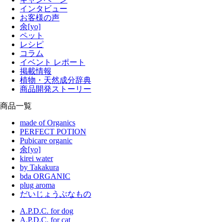
インタビュー
お客様の声
余[yo]
ペット
レシピ
コラム
イベント レポート
掲載情報
植物・天然成分辞典
商品開発ストーリー
商品一覧
made of Organics
PERFECT POTION
Pubicare organic
余[yo]
kirei water
by Takakura
bda ORGANIC
plug aroma
だいじょうぶなもの
A.P.D.C. for dog
A.P.D.C. for cat