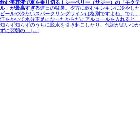
飲む美容液で夏を乗り切る！シーベリー（サジー）の「モクテ
ル」が最高すぎる
連日の猛暑。夕方に飲むキンキンに冷やした
ビールや冷たいスパークリングワインは格別ですよね。でも、
汗をかいて水分不足になったからだにアルコールを入れると、
知らず知らずのうちに脱水を引き起こしたり、代謝が追いつか
ずに翌朝の二 […]