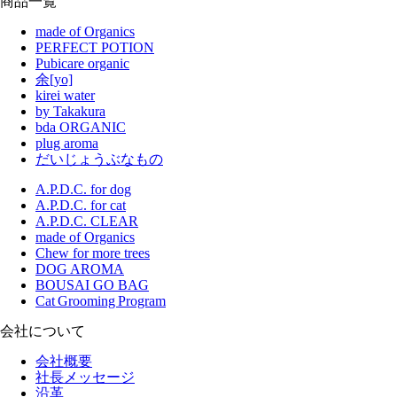
商品一覧
made of Organics
PERFECT POTION
Pubicare organic
余[yo]
kirei water
by Takakura
bda ORGANIC
plug aroma
だいじょうぶなもの
A.P.D.C. for dog
A.P.D.C. for cat
A.P.D.C. CLEAR
made of Organics
Chew for more trees
DOG AROMA
BOUSAI GO BAG
Cat Grooming Program
会社について
会社概要
社長メッセージ
沿革