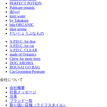
PERFECT POTION
Pubicare organic
余[yo]
kirei water
by Takakura
bda ORGANIC
plug aroma
だいじょうぶなもの
A.P.D.C. for dog
A.P.D.C. for cat
A.P.D.C. CLEAR
made of Organics
Chew for more trees
DOG AROMA
BOUSAI GO BAG
Cat Grooming Program
会社について
会社概要
社長メッセージ
沿革
ブランド一覧
取り扱い店舗（ライフスタイル）