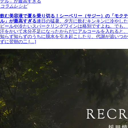
コラムレシピ
飲む美容液で夏を乗り切る！シーベリー（サジー）の「モクテ
ル」が最高すぎる
連日の猛暑。夕方に飲むキンキンに冷やした
ビールや冷たいスパークリングワインは格別ですよね。でも、
汗をかいて水分不足になったからだにアルコールを入れると、
知らず知らずのうちに脱水を引き起こしたり、代謝が追いつか
ずに翌朝の二 […]