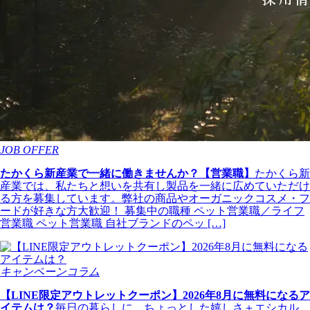
JOB OFFER
たかくら新産業で一緒に働きませんか？【営業職】
たかくら新
産業では、私たちと想いを共有し製品を一緒に広めていただけ
る方を募集しています。弊社の商品やオーガニックコスメ・フ
ードが好きな方大歓迎！ 募集中の職種 ペット営業職／ライフ
営業職 ペット営業職 自社ブランドのペッ […]
キャンペーンコラム
【LINE限定アウトレットクーポン】2026年8月に無料になるア
イテムは？
毎日の暮らしに、ちょっとした嬉しさ＋エシカル