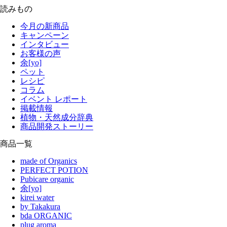
読みもの
今月の新商品
キャンペーン
インタビュー
お客様の声
余[yo]
ペット
レシピ
コラム
イベント レポート
掲載情報
植物・天然成分辞典
商品開発ストーリー
商品一覧
made of Organics
PERFECT POTION
Pubicare organic
余[yo]
kirei water
by Takakura
bda ORGANIC
plug aroma