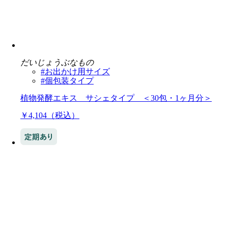
だいじょうぶなもの
#お出かけ用サイズ
#個包装タイプ
植物発酵エキス サシェタイプ ＜30包・1ヶ月分＞
￥4,104（税込）