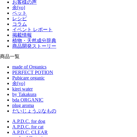
お客様の声
余[yo]
ペット
レシピ
コラム
イベント レポート
掲載情報
植物・天然成分辞典
商品開発ストーリー
商品一覧
made of Organics
PERFECT POTION
Pubicare organic
余[yo]
kirei water
by Takakura
bda ORGANIC
plug aroma
だいじょうぶなもの
A.P.D.C. for dog
A.P.D.C. for cat
A.P.D.C. CLEAR