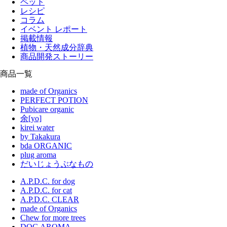
ペット
レシピ
コラム
イベント レポート
掲載情報
植物・天然成分辞典
商品開発ストーリー
商品一覧
made of Organics
PERFECT POTION
Pubicare organic
余[yo]
kirei water
by Takakura
bda ORGANIC
plug aroma
だいじょうぶなもの
A.P.D.C. for dog
A.P.D.C. for cat
A.P.D.C. CLEAR
made of Organics
Chew for more trees
DOG AROMA