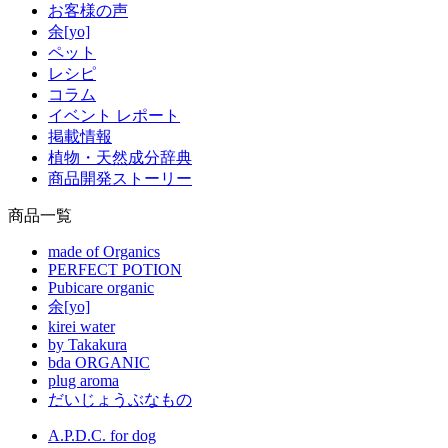
お客様の声
余[yo]
ペット
レシピ
コラム
イベント レポート
掲載情報
植物・天然成分辞典
商品開発ストーリー
商品一覧
made of Organics
PERFECT POTION
Pubicare organic
余[yo]
kirei water
by Takakura
bda ORGANIC
plug aroma
だいじょうぶなもの
A.P.D.C. for dog