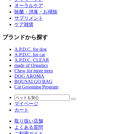
オーラルケア
除菌・消臭・お掃除
サプリメント
ケア雑貨
ブランドから探す
A.P.D.C. for dog
A.P.D.C. for cat
A.P.D.C. CLEAR
made of Organics
Chew for more trees
DOG AROMA
BOUSAI GO BAG
Cat Grooming Program
マイページ
カート
取り扱い店舗
よくある質問
ご利用ガイド