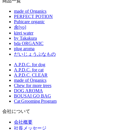
商品一覧
made of Organics
PERFECT POTION
Pubicare organic
余[yo]
kirei water
by Takakura
bda ORGANIC
plug aroma
だいじょうぶなもの
A.P.D.C. for dog
A.P.D.C. for cat
A.P.D.C. CLEAR
made of Organics
Chew for more trees
DOG AROMA
BOUSAI GO BAG
Cat Grooming Program
会社について
会社概要
社長メッセージ