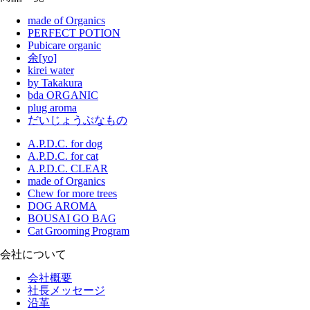
made of Organics
PERFECT POTION
Pubicare organic
余[yo]
kirei water
by Takakura
bda ORGANIC
plug aroma
だいじょうぶなもの
A.P.D.C. for dog
A.P.D.C. for cat
A.P.D.C. CLEAR
made of Organics
Chew for more trees
DOG AROMA
BOUSAI GO BAG
Cat Grooming Program
会社について
会社概要
社長メッセージ
沿革