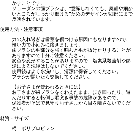
かすことです。
ジョーダンの歯ブラシは、”意識しなくても、奥歯や細か
いところがしっかり磨ける”ためのデザインが細部にまで
反映されています。
使用方法・注意事項
力の入れ過ぎは歯茎を傷つける原因にもなりますので、
軽い力で小刻みに磨きましょう。
歯ブラシの毛部分を強く噛むと毛が抜けたりすることが
ありますので十分ご注意ください。
変色や変形することがありますので、塩素系殺菌剤や熱
湯による洗浄はしないでください。
使用後はよく水洗いし、清潔に保管してください。
ブラシが開いたら交換してください。
【お子さまが使われるときには】
お子さまが歯ブラシをくわえたまま、歩き回ったり、遊
んだりすると転倒し喉突き事故の危険があるので、
保護者がそばで見守りお子さまから目を離さないでくだ
さい。
材質・サイズ
柄：ポリプロピレン