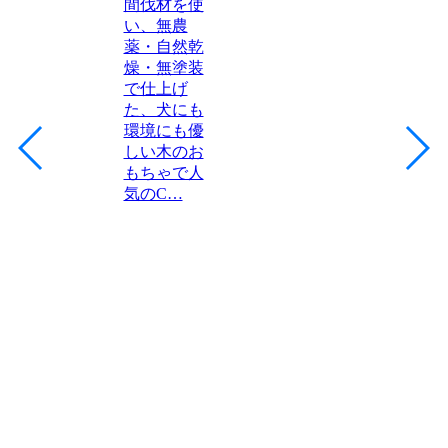
間伐材を使
い、無農
薬・自然乾
燥・無塗装
で仕上げ
た、犬にも
環境にも優
しい木のお
もちゃで人
気のC…