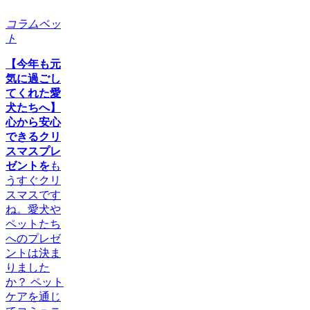
コラム
ペッ
ト
【今年も元
気に過ごし
てくれた愛
犬たちへ】
心から安心
できるクリ
スマスプレ
ゼントを
も
うすぐクリ
スマスです
ね。愛犬や
ペットたち
へのプレゼ
ントは決ま
りました
か？ ペット
ケアを通じ