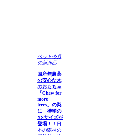
ペット
今月
の新商品
国産無農薬
の安心な木
のおもちゃ
「Chew for
more
trees」の梨
に 待望の
XSサイズが
登場！！
日
本の森林の