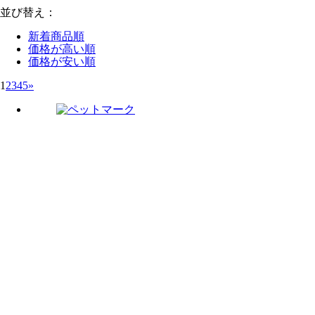
並び替え：
新着商品順
価格が高い順
価格が安い順
1
2
3
4
5
»