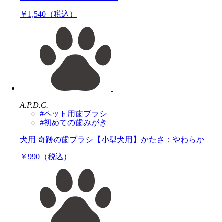
￥1,540（税込）
A.P.D.C.
#ペット用歯ブラシ
#初めての歯みがき
犬用 奇跡の歯ブラシ【小型犬用】かたさ：やわらか
￥990（税込）