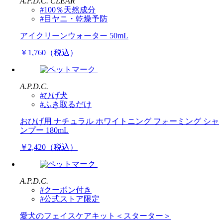
A.P.D.C. CLEAR
#100％天然成分
#目ヤニ・乾燥予防
アイクリーンウォーター 50mL
￥1,760（税込）
A.P.D.C.
#ひげ犬
#ふき取るだけ
おひげ用 ナチュラル ホワイトニング フォーミング シャ
ンプー 180mL
￥2,420（税込）
A.P.D.C.
#クーポン付き
#公式ストア限定
愛犬のフェイスケアキット＜スターター＞