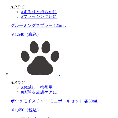
A.P.D.C.
#するりと滑らかに
#ブラッシング時に
グルーミングスプレー 125mL
￥1,540（税込）
A.P.D.C.
#お試し・携帯用
#肉球＆皮膚ケアに
ポウ＆モイスチャー ミニボトルセット 各30mL
￥1,650（税込）