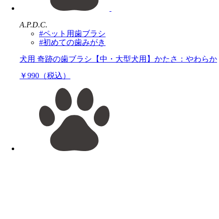
A.P.D.C.
#ペット用歯ブラシ
#初めての歯みがき
犬用 奇跡の歯ブラシ【中・大型犬用】かたさ：やわらか
￥990（税込）