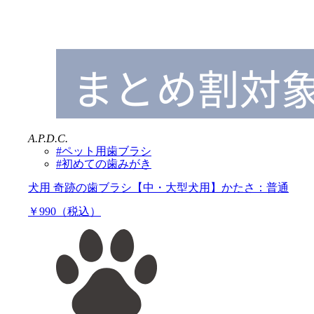
A.P.D.C.
#ペット用歯ブラシ
#初めての歯みがき
犬用 奇跡の歯ブラシ【中・大型犬用】かたさ：普通
￥990（税込）