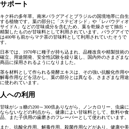
サポート
キク科の多年草。南米パラグアイとブラジルの国境地帯に自生
する植物です。葉の部分に「ステビオシド」や「レバウディオ
サイドA」などの甘味成分を含むため、葉を乾燥させて抽出・
精製したものが甘味料として利用されています。パラグアイで
は400年も前からマテ茶の甘味料として利用されていたそうで
す。
日本では、1970年に種子が持ち込まれ、品種改良や精製技術の
確立、用途開発、安全性試験を繰り返し、国内外のさまざまな
商品に採用されるようになりました。
茎を材料として作られる発酵エキスは、その強い抗酸化作用や
解毒作用などを活かし、葉の部分とは異なる、さまざまな用途
に使われています。
人への利用
甘味がショ糖の200～300倍ありながら、ノンカロリー、虫歯に
ならないなどの利点から、健康によい甘味料として、飲料や食
品、また子供用の歯磨きのフレーバーとして使われています。
また、抗酸化作用、解毒作用、殺菌作用などがあり、健康や美