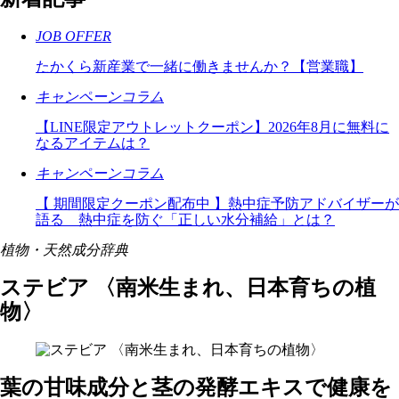
JOB OFFER
たかくら新産業で一緒に働きませんか？【営業職】
キャンペーン
コラム
【LINE限定アウトレットクーポン】2026年8月に無料に
なるアイテムは？
キャンペーン
コラム
【 期間限定クーポン配布中 】熱中症予防アドバイザーが
語る 熱中症を防ぐ「正しい水分補給」とは？
植物・天然成分辞典
ステビア 〈南米生まれ、日本育ちの植
物〉
葉の甘味成分と茎の発酵エキスで健康を