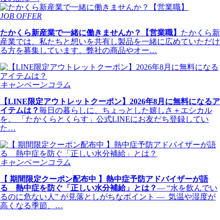
JOB OFFER
たかくら新産業で一緒に働きませんか？【営業職】
たかくら新
産業では、私たちと想いを共有し製品を一緒に広めていただけ
る方を募集しています。弊社の商品やオー…
キャンペーン
コラム
【LINE限定アウトレットクーポン】2026年8月に無料になるア
イテムは？
毎日の暮らしに、ちょっとした嬉しさ＋エシカル
を。 「たかくらとくらす」公式LINEにお友だち登録してい
た…
キャンペーン
コラム
【 期間限定クーポン配布中 】熱中症予防アドバイザーが語
る 熱中症を防ぐ「正しい水分補給」とは？
― “水を飲んでい
るのに危ない人” が見落としがちなポイント ― 気温や湿度が
高くなる季節、…