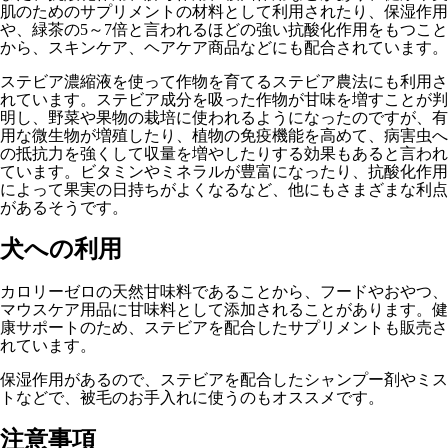
肌のためのサプリメントの材料として利用されたり、保湿作用
や、緑茶の5～7倍と言われるほどの強い抗酸化作用をもつこと
から、スキンケア、ヘアケア商品などにも配合されています。
ステビア濃縮液を使って作物を育てるステビア農法にも利用さ
れています。ステビア成分を吸った作物が甘味を増すことが判
明し、野菜や果物の栽培に使われるようになったのですが、有
用な微生物が増殖したり、植物の免疫機能を高めて、病害虫へ
の抵抗力を強くして収量を増やしたりする効果もあると言われ
ています。ビタミンやミネラルが豊富になったり、抗酸化作用
によって果実の日持ちがよくなるなど、他にもさまざまな利点
があるそうです。
犬への利用
カロリーゼロの天然甘味料であることから、フードやおやつ、
マウスケア用品に甘味料として添加されることがあります。健
康サポートのため、ステビアを配合したサプリメントも販売さ
れています。
保湿作用があるので、ステビアを配合したシャンプー剤やミス
トなどで、被毛のお手入れに使うのもオススメです。
注意事項